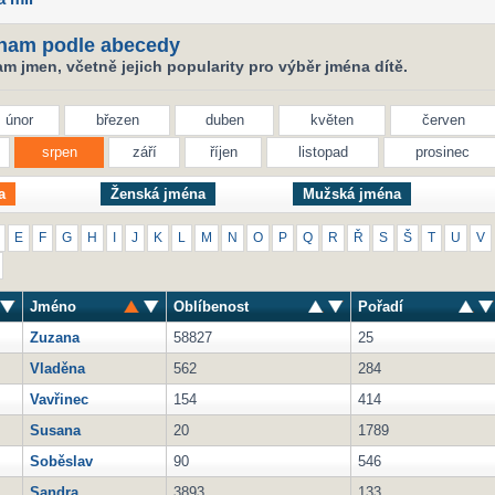
nam podle abecedy
 jmen, včetně jejich popularity pro výběr jména dítě.
únor
březen
duben
květen
červen
srpen
září
říjen
listopad
prosinec
a
Ženská jména
Mužská jména
E
F
G
H
I
J
K
L
M
N
O
P
Q
R
Ř
S
Š
T
U
V
Jméno
Oblíbenost
Pořadí
Zuzana
58827
25
Vladěna
562
284
Vavřinec
154
414
Susana
20
1789
Soběslav
90
546
Sandra
3893
133