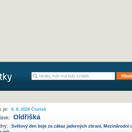
 je:
6. 8. 2026 Čtvrtek
Oldřiška
átek:
dny:
Světový den boje za zákaz jaderných zbraní
,
Mezinárodní 
a mír