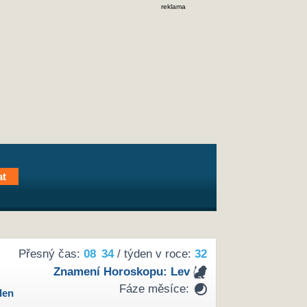
reklama
Přesný čas:
08
:
34
/ týden v roce:
32
Znamení Horoskopu:
Lev
Fáze měsíce:
den