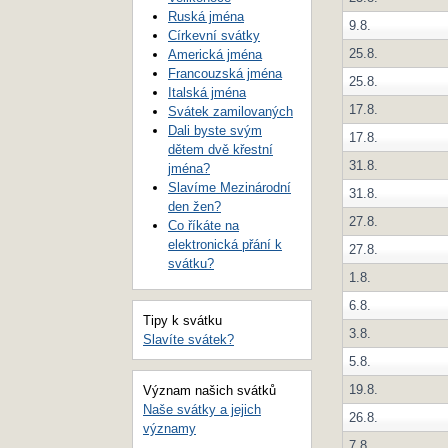
Ruská jména
9.8.
Církevní svátky
25.8.
Americká jména
Francouzská jména
25.8.
Italská jména
17.8.
Svátek zamilovaných
Dali byste svým
17.8.
dětem dvě křestní
31.8.
jména?
Slavíme Mezinárodní
31.8.
den žen?
27.8.
Co říkáte na
elektronická přání k
27.8.
svátku?
1.8.
6.8.
Tipy k svátku
3.8.
Slavíte svátek?
5.8.
19.8.
Význam našich svátků
Naše svátky a jejich
26.8.
významy
7.8.