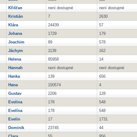
Křišťan
není dostupné
není dostupné
Kristián
7
2630
Klára
24439
57
Johana
1729
179
Joachim
89
578
Jáchym
1139
162
Helena
85958
14
Hannah
není dostupné
není dostupné
Hanka
139
656
Hana
150574
4
Gustav
2206
128
Evelina
178
548
Evelína
178
548
Evelin
17
1731
Dominik
23745
44
Clara
55
956