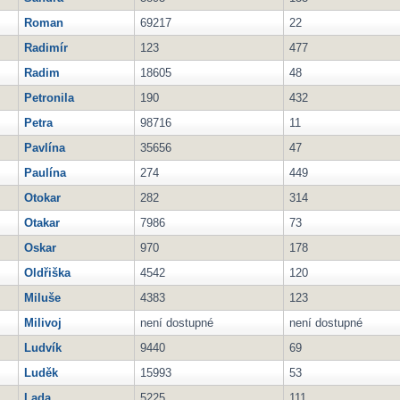
Roman
69217
22
Radimír
123
477
Radim
18605
48
Petronila
190
432
Petra
98716
11
Pavlína
35656
47
Paulína
274
449
Otokar
282
314
Otakar
7986
73
Oskar
970
178
Oldřiška
4542
120
Miluše
4383
123
Milivoj
není dostupné
není dostupné
Ludvík
9440
69
Luděk
15993
53
Lada
5225
111