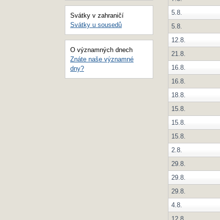
5.8.
Svátky v zahraničí
Svátky u sousedů
5.8.
12.8.
O významných dnech
21.8.
Znáte naše významné
16.8.
dny?
16.8.
18.8.
15.8.
15.8.
15.8.
2.8.
29.8.
29.8.
29.8.
4.8.
12.8.