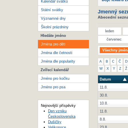
Kalendář svátků
Státní svátky
Jmenný sez
Abecední seznam
Významné dny
Školní prázdniny
leden
Hledáte jméno
červenec
Jména pro děti
Všechny jmén
Jména dle četnosti
Jména dle popularity
A
B
C
Č
D
W
X
Y
Z
Ž
Zvířecí kalendář
Jméno pro kočku
Datum
Jméno pro psa
11.8.
30.8.
10.8.
Nejnovější příspěvky
Den vzniku
11.8.
Československa
8.8.
Dušičky
23.8.
Velikonoce