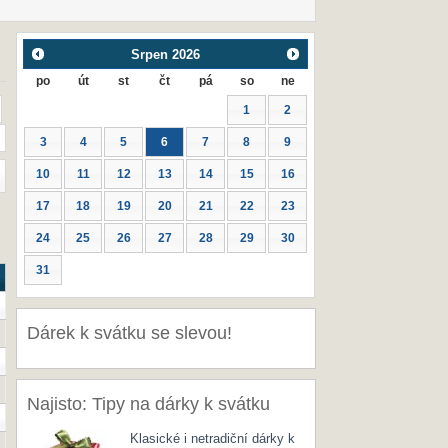
Srpen
2026
po
út
st
čt
pá
so
ne
1
2
3
4
5
6
7
8
9
10
11
12
13
14
15
16
17
18
19
20
21
22
23
24
25
26
27
28
29
30
31
Dárek k svátku se slevou!
Najisto: Tipy na dárky k svátku
Klasické i netradiční dárky k