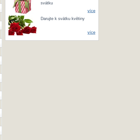
svátku
více
Darujte k svátku květiny
více