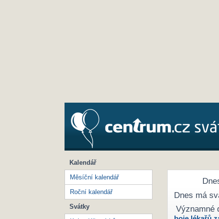
Kalendář
Měsíční kalendář
Dnes
Roční kalendář
Dnes má sv
Svátky
Významné 
boje lékařů z