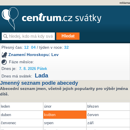
reklama
Přesný čas:
12
04
/ týden v roce:
32
Znamení Horoskopu:
Lev
Fáze měsíce:
Dnes je:
7. 8. 2026 Pátek
Lada
Dnes má svátek:
Jmenný seznam podle abecedy
Abecední seznam jmen, včetně jejich popularity pro výběr jména
dítě.
leden
únor
březen
duben
květen
červen
červenec
srpen
září