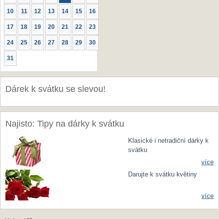
10
11
12
13
14
15
16
17
18
19
20
21
22
23
24
25
26
27
28
29
30
31
Dárek k svátku se slevou!
Najisto: Tipy na dárky k svátku
Klasické i netradiční dárky k
svátku
více
Darujte k svátku květiny
více