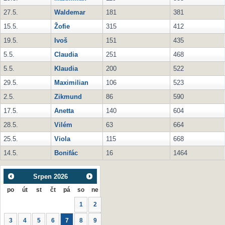
27.5.
Waldemar
181
381
15.5.
Žofie
315
412
19.5.
Ivoš
151
435
5.5.
Claudia
251
468
5.5.
Klaudia
200
522
29.5.
Maximilian
106
523
2.5.
Zikmund
86
590
17.5.
Anetta
140
604
28.5.
Vilém
63
664
25.5.
Viola
115
668
14.5.
Bonifác
16
1464
Srpen
2026
po
út
st
čt
pá
so
ne
1
2
3
4
5
6
7
8
9