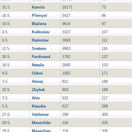
31.5.
Kamila
18171
73
16.5.
Přemysl
5427
86
10.5.
Blažena
9614
87
4.5.
Květoslav
3327
107
6.5.
Radoslav
3093
112
11.5.
Svatava
4863
116
30.5.
Ferdinand
1782
137
18.5.
Nataša
2680
153
9.5.
Ctibor
1002
171
3.5.
Alexej
821
188
20.5.
Zbyšek
803
189
3.5.
Alex
631
217
5.5.
Klaudie
527
289
27.5.
Valdemar
299
309
29.5.
Maxmilián
119
335
29.5.
Maxmilian
119
335