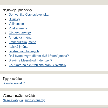
Nejnovější příspěvky
Den vzniku Československa
Dušičky
Velikonoce
Ruská jména
Církevní svátky
Americká jména
Francouzská jména
Italská jména
Svátek zamilovaných
Dali byste svým dětem dvě křestní jména?
Slavíme Mezinárodní den žen?
Co říkáte na elektronická přání k svátku?
Tipy k svátku
Slavíte svátek?
Význam našich svátků
Naše svátky a jejich významy