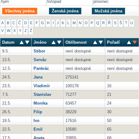
říjen
listopad
prosinec
Všechny jména
Ženská jména
Mužská jména
A
B
C
Č
D
E
F
G
H
I
J
K
L
M
N
O
P
Q
R
Ř
S
Š
T
U
V
W
X
Y
Z
Ž
Datum
Jméno
Oblíbenost
Pořadí
9.5.
Stibor
není dostupné
není dostupné
13.5.
Servác
není dostupné
není dostupné
12.5.
Pankrác
není dostupné
není dostupné
24.5.
Jana
275141
2
23.5.
Vladimír
100178
16
7.5.
Stanislav
71277
21
21.5.
Monika
63457
24
26.5.
Filip
38229
30
19.5.
Ivo
17616
50
22.5.
Emil
10580
65
17.5.
Aneta
20855
68