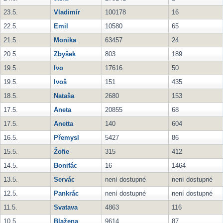
23.5.
Vladimír
100178
16
22.5.
Emil
10580
65
21.5.
Monika
63457
24
20.5.
Zbyšek
803
189
19.5.
Ivo
17616
50
19.5.
Ivoš
151
435
18.5.
Nataša
2680
153
17.5.
Aneta
20855
68
17.5.
Anetta
140
604
16.5.
Přemysl
5427
86
15.5.
Žofie
315
412
14.5.
Bonifác
16
1464
13.5.
Servác
není dostupné
není dostupné
12.5.
Pankrác
není dostupné
není dostupné
11.5.
Svatava
4863
116
10.5.
Blažena
9614
87