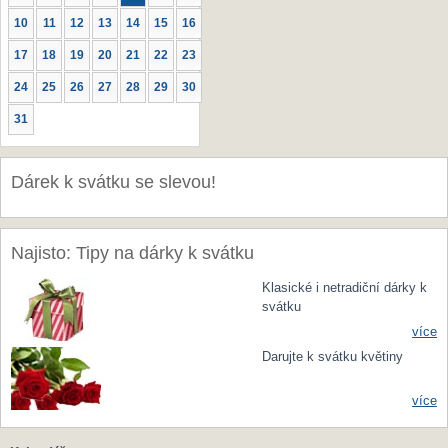
10
11
12
13
14
15
16
17
18
19
20
21
22
23
24
25
26
27
28
29
30
31
Dárek k svátku se slevou!
Najisto: Tipy na dárky k svátku
Klasické i netradiční dárky k
svátku
více
Darujte k svátku květiny
více