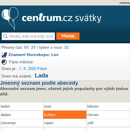
reklama
Přesný čas:
05
25
/ týden v roce:
32
Znamení Horoskopu:
Lev
Fáze měsíce:
Dnes je:
7. 8. 2026 Pátek
Lada
Dnes má svátek:
Jmenný seznam podle abecedy
Abecední seznam jmen, včetně jejich popularity pro výběr jména
dítě.
leden
únor
březen
duben
květen
červen
červenec
srpen
září