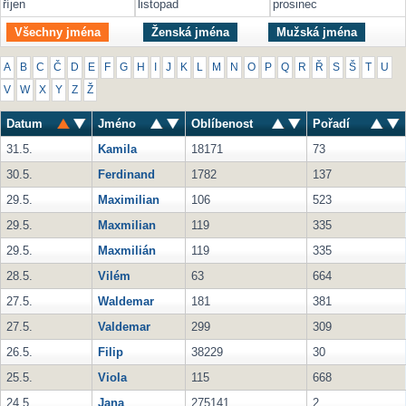
říjen
listopad
prosinec
Všechny jména
Ženská jména
Mužská jména
A
B
C
Č
D
E
F
G
H
I
J
K
L
M
N
O
P
Q
R
Ř
S
Š
T
U
V
W
X
Y
Z
Ž
Datum
Jméno
Oblíbenost
Pořadí
31.5.
Kamila
18171
73
30.5.
Ferdinand
1782
137
29.5.
Maximilian
106
523
29.5.
Maxmilian
119
335
29.5.
Maxmilián
119
335
28.5.
Vilém
63
664
27.5.
Waldemar
181
381
27.5.
Valdemar
299
309
26.5.
Filip
38229
30
25.5.
Viola
115
668
24.5.
Jana
275141
2