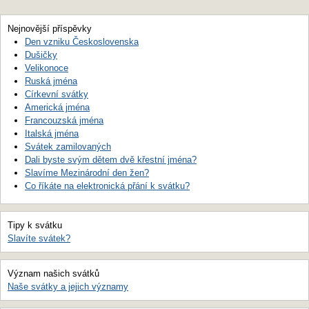
Nejnovější příspěvky
Den vzniku Československa
Dušičky
Velikonoce
Ruská jména
Církevní svátky
Americká jména
Francouzská jména
Italská jména
Svátek zamilovaných
Dali byste svým dětem dvě křestní jména?
Slavíme Mezinárodní den žen?
Co říkáte na elektronická přání k svátku?
Tipy k svátku
Slavíte svátek?
Význam našich svátků
Naše svátky a jejich významy