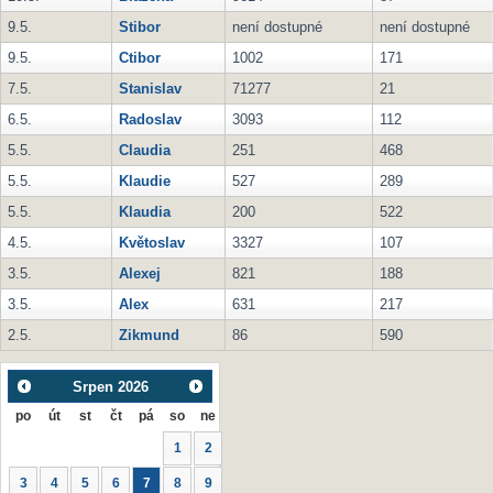
9.5.
Stibor
není dostupné
není dostupné
9.5.
Ctibor
1002
171
7.5.
Stanislav
71277
21
6.5.
Radoslav
3093
112
5.5.
Claudia
251
468
5.5.
Klaudie
527
289
5.5.
Klaudia
200
522
4.5.
Květoslav
3327
107
3.5.
Alexej
821
188
3.5.
Alex
631
217
2.5.
Zikmund
86
590
Srpen
2026
po
út
st
čt
pá
so
ne
1
2
3
4
5
6
7
8
9