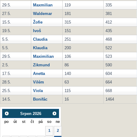
29.5.
Maxmilian
119
335
27.5.
Waldemar
181
381
15.5.
Žofie
315
412
19.5.
Ivoš
151
435
5.5.
Claudia
251
468
5.5.
Klaudia
200
522
29.5.
Maximilian
106
523
2.5.
Zikmund
86
590
17.5.
Anetta
140
604
28.5.
Vilém
63
664
25.5.
Viola
115
668
14.5.
Bonifác
16
1464
Srpen
2026
po
út
st
čt
pá
so
ne
1
2