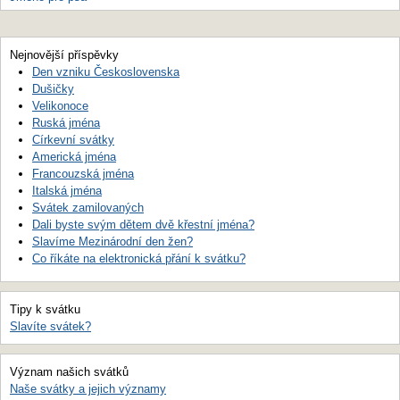
Nejnovější příspěvky
Den vzniku Československa
Dušičky
Velikonoce
Ruská jména
Církevní svátky
Americká jména
Francouzská jména
Italská jména
Svátek zamilovaných
Dali byste svým dětem dvě křestní jména?
Slavíme Mezinárodní den žen?
Co říkáte na elektronická přání k svátku?
Tipy k svátku
Slavíte svátek?
Význam našich svátků
Naše svátky a jejich významy