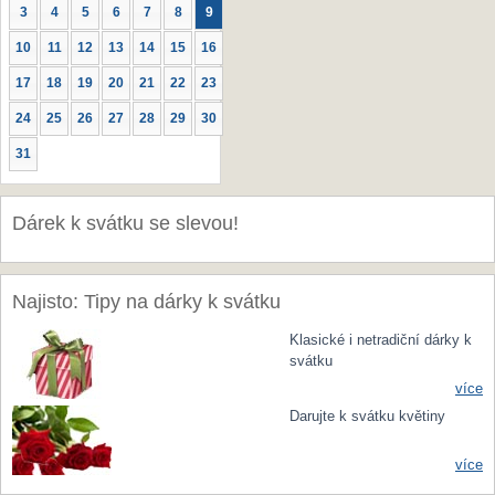
3
4
5
6
7
8
9
10
11
12
13
14
15
16
17
18
19
20
21
22
23
24
25
26
27
28
29
30
31
Dárek k svátku se slevou!
Najisto: Tipy na dárky k svátku
Klasické i netradiční dárky k
svátku
více
Darujte k svátku květiny
více