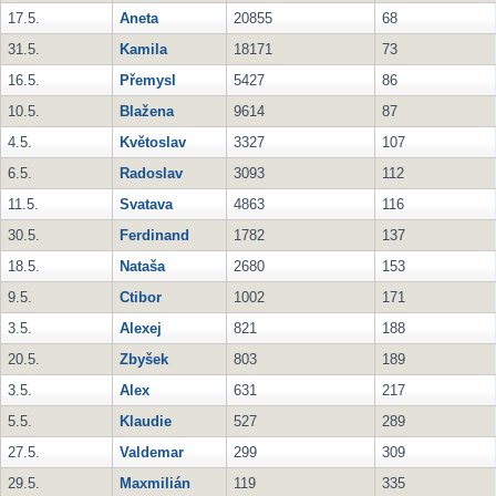
17.5.
Aneta
20855
68
31.5.
Kamila
18171
73
16.5.
Přemysl
5427
86
10.5.
Blažena
9614
87
4.5.
Květoslav
3327
107
6.5.
Radoslav
3093
112
11.5.
Svatava
4863
116
30.5.
Ferdinand
1782
137
18.5.
Nataša
2680
153
9.5.
Ctibor
1002
171
3.5.
Alexej
821
188
20.5.
Zbyšek
803
189
3.5.
Alex
631
217
5.5.
Klaudie
527
289
27.5.
Valdemar
299
309
29.5.
Maxmilián
119
335