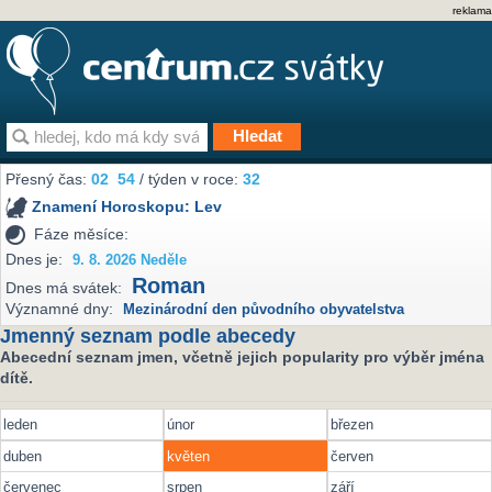
reklama
Přesný čas:
02
:
54
/ týden v roce:
32
Znamení Horoskopu:
Lev
Fáze měsíce:
Dnes je:
9. 8. 2026 Neděle
Roman
Dnes má svátek:
Významné dny:
Mezinárodní den původního obyvatelstva
Jmenný seznam podle abecedy
Abecední seznam jmen, včetně jejich popularity pro výběr jména
dítě.
leden
únor
březen
duben
květen
červen
červenec
srpen
září