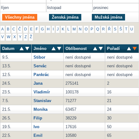
říjen
listopad
prosinec
Všechny jména
Ženská jména
Mužská jména
A
B
C
Č
D
E
F
G
H
I
J
K
L
M
N
O
P
Q
R
Ř
S
Š
T
U
V
W
X
Y
Z
Ž
Datum
Jméno
Oblíbenost
Pořadí
9.5.
Stibor
není dostupné
není dostupné
13.5.
Servác
není dostupné
není dostupné
12.5.
Pankrác
není dostupné
není dostupné
24.5.
Jana
275141
2
23.5.
Vladimír
100178
16
7.5.
Stanislav
71277
21
21.5.
Monika
63457
24
26.5.
Filip
38229
30
19.5.
Ivo
17616
50
22.5.
Emil
10580
65