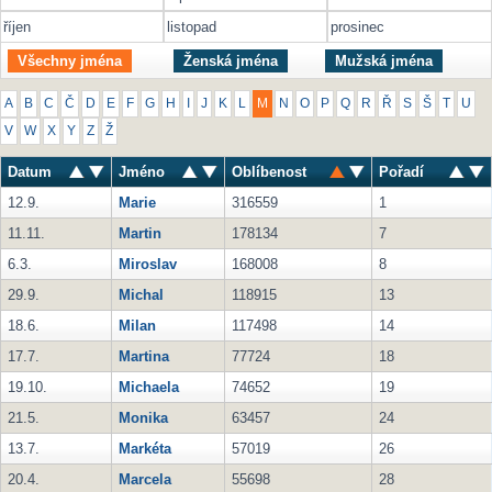
říjen
listopad
prosinec
Všechny jména
Ženská jména
Mužská jména
A
B
C
Č
D
E
F
G
H
I
J
K
L
M
N
O
P
Q
R
Ř
S
Š
T
U
V
W
X
Y
Z
Ž
Datum
Jméno
Oblíbenost
Pořadí
12.9.
Marie
316559
1
11.11.
Martin
178134
7
6.3.
Miroslav
168008
8
29.9.
Michal
118915
13
18.6.
Milan
117498
14
17.7.
Martina
77724
18
19.10.
Michaela
74652
19
21.5.
Monika
63457
24
13.7.
Markéta
57019
26
20.4.
Marcela
55698
28