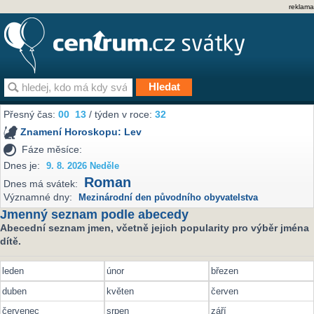
reklama
Přesný čas:
00
13
/ týden v roce:
32
Znamení Horoskopu:
Lev
Fáze měsíce:
Dnes je:
9. 8. 2026 Neděle
Roman
Dnes má svátek:
Významné dny:
Mezinárodní den původního obyvatelstva
Jmenný seznam podle abecedy
Abecední seznam jmen, včetně jejich popularity pro výběr jména
dítě.
leden
únor
březen
duben
květen
červen
červenec
srpen
září