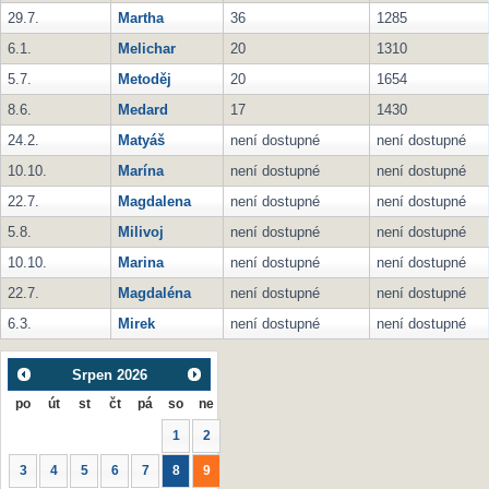
29.7.
Martha
36
1285
6.1.
Melichar
20
1310
5.7.
Metoděj
20
1654
8.6.
Medard
17
1430
24.2.
Matyáš
není dostupné
není dostupné
10.10.
Marína
není dostupné
není dostupné
22.7.
Magdalena
není dostupné
není dostupné
5.8.
Milivoj
není dostupné
není dostupné
10.10.
Marina
není dostupné
není dostupné
22.7.
Magdaléna
není dostupné
není dostupné
6.3.
Mirek
není dostupné
není dostupné
Srpen
2026
po
út
st
čt
pá
so
ne
1
2
3
4
5
6
7
8
9