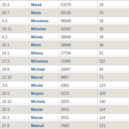
25.4.
Marek
53279
26
29.7.
Marta
50130
33
5.4.
Miroslava
46649
35
18.12.
Miloslav
42262
28
8.2.
Milada
38849
39
25.1.
Miloš
28998
39
24.1.
Milena
27704
51
17.2.
Miloslava
21492
112
29.9.
Michael
10847
66
12.10.
Marcel
8867
71
3.8.
Miluše
4383
123
10.2.
Mojmír
3213
109
19.10.
Michala
3203
140
25.3.
Marián
3015
114
25.3.
Marian
3015
114
21.9.
Matouš
2583
121