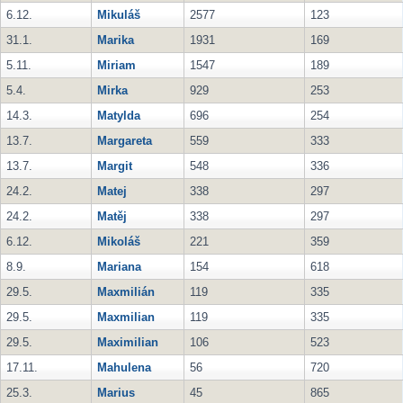
6.12.
Mikuláš
2577
123
31.1.
Marika
1931
169
5.11.
Miriam
1547
189
5.4.
Mirka
929
253
14.3.
Matylda
696
254
13.7.
Margareta
559
333
13.7.
Margit
548
336
24.2.
Matej
338
297
24.2.
Matěj
338
297
6.12.
Mikoláš
221
359
8.9.
Mariana
154
618
29.5.
Maxmilián
119
335
29.5.
Maxmilian
119
335
29.5.
Maximilian
106
523
17.11.
Mahulena
56
720
25.3.
Marius
45
865