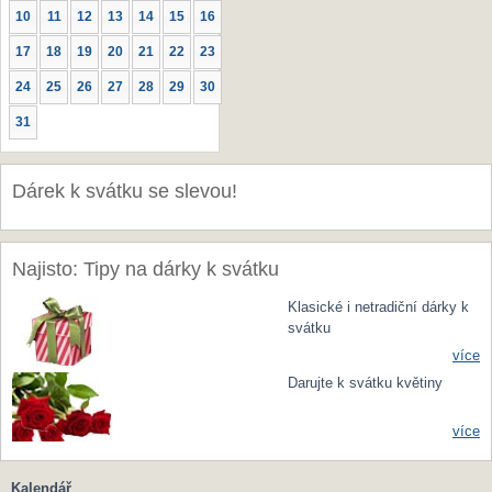
10
11
12
13
14
15
16
17
18
19
20
21
22
23
24
25
26
27
28
29
30
31
Dárek k svátku se slevou!
Najisto: Tipy na dárky k svátku
Klasické i netradiční dárky k
svátku
více
Darujte k svátku květiny
více
Kalendář