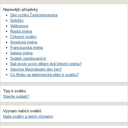
Nejnovější příspěvky
Den vzniku Československa
Dušičky
Velikonoce
Ruská jména
Církevní svátky
Americká jména
Francouzská jména
Italská jména
Svátek zamilovaných
Dali byste svým dětem dvě křestní jména?
Slavíme Mezinárodní den žen?
Co říkáte na elektronická přání k svátku?
Tipy k svátku
Slavíte svátek?
Význam našich svátků
Naše svátky a jejich významy