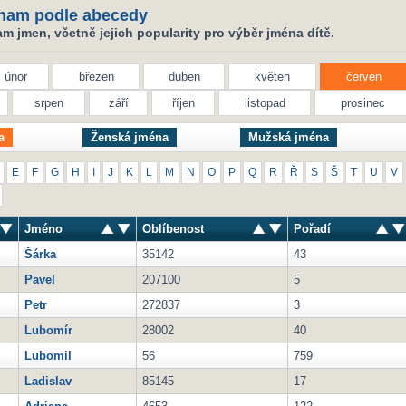
nam podle abecedy
 jmen, včetně jejich popularity pro výběr jména dítě.
únor
březen
duben
květen
červen
srpen
září
říjen
listopad
prosinec
a
Ženská jména
Mužská jména
E
F
G
H
I
J
K
L
M
N
O
P
Q
R
Ř
S
Š
T
U
V
Jméno
Oblíbenost
Pořadí
Šárka
35142
43
Pavel
207100
5
Petr
272837
3
Lubomír
28002
40
Lubomil
56
759
Ladislav
85145
17