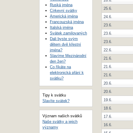
26.6.
Ruská jména
25.6.
Církevní svátky
Americká jména
24.6.
Francouzská jména
23.6.
Italská jména
Svátek zamilovaných
23.6.
Dali byste svým
23.6.
dětem dvě křestní
jména?
22.6.
Slavíme Mezinárodní
21.6.
den žen?
21.6.
Co říkáte na
elektronická přání k
21.6.
svátku?
20.6.
20.6.
Tipy k svátku
19.6.
Slavíte svátek?
18.6.
Význam našich svátků
17.6.
Naše svátky a jejich
16.6.
významy