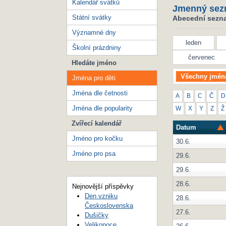
Kalendář svátků
Jmenný sez
Státní svátky
Abecední seznam
Významné dny
leden
Školní prázdniny
červenec
Hledáte jméno
Všechny jmén
Jména pro děti
Jména dle četnosti
A
B
C
Č
D
Jména dle popularity
W
X
Y
Z
Ž
Zvířecí kalendář
Datum
Jméno pro kočku
30.6.
Jméno pro psa
29.6.
29.6.
28.6.
Nejnovější příspěvky
Den vzniku
28.6.
Československa
27.6.
Dušičky
Velikonoce