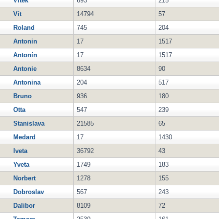
Vítek
693
215
Vít
14794
57
Roland
745
204
Antonin
17
1517
Antonín
17
1517
Antonie
8634
90
Antonina
204
517
Bruno
936
180
Otta
547
239
Stanislava
21585
65
Medard
17
1430
Iveta
36792
43
Yveta
1749
183
Norbert
1278
155
Dobroslav
567
243
Dalibor
8109
72