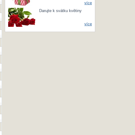
více
Darujte k svátku květiny
více