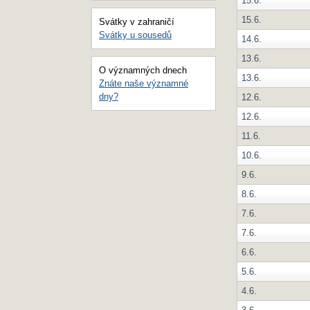
15.6.
15.6.
Svátky v zahraničí
Svátky u sousedů
14.6.
13.6.
O významných dnech
13.6.
Znáte naše významné
dny?
12.6.
12.6.
11.6.
10.6.
9.6.
8.6.
7.6.
7.6.
6.6.
5.6.
4.6.