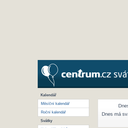
Kalendář
Měsíční kalendář
Dnes
Roční kalendář
Dnes má sv
Svátky