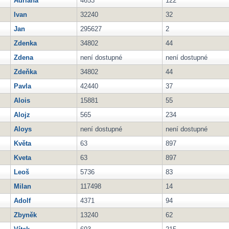
Adriana
4653
122
Ivan
32240
32
Jan
295627
2
Zdenka
34802
44
Zdena
není dostupné
není dostupné
Zdeňka
34802
44
Pavla
42440
37
Alois
15881
55
Alojz
565
234
Aloys
není dostupné
není dostupné
Květa
63
897
Kveta
63
897
Leoš
5736
83
Milan
117498
14
Adolf
4371
94
Zbyněk
13240
62