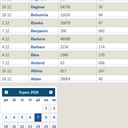
20.12.
Dagmar
54730
30
28.12.
Bohumila
11624
84
2.12.
Blanka
33978
47
7.12.
Benjamin
266
692
4.12.
Barbora
48588
32
4.12.
Barbara
2234
174
4.12.
Bára
2366
170
7.12.
Ambrož
63
656
16.12.
Albína
917
247
24.12.
Adam
28054
40
Srpen
2026
po
út
st
čt
pá
so
ne
1
2
3
4
5
6
7
8
9
10
11
12
13
14
15
16