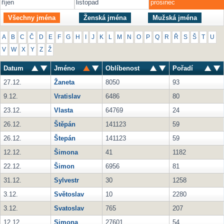
říjen
listopad
prosinec
Všechny jména
Ženská jména
Mužská jména
A
B
C
Č
D
E
F
G
H
I
J
K
L
M
N
O
P
Q
R
Ř
S
Š
T
U
V
W
X
Y
Z
Ž
Datum
Jméno
Oblíbenost
Pořadí
27.12.
Žaneta
8050
93
9.12.
Vratislav
6486
80
23.12.
Vlasta
64769
24
26.12.
Štěpán
141123
59
26.12.
Štepán
141123
59
12.12.
Šimona
41
1182
22.12.
Šimon
6956
81
31.12.
Sylvestr
30
1258
3.12.
Světoslav
10
2280
3.12.
Svatoslav
765
207
12.12.
Simona
27601
54