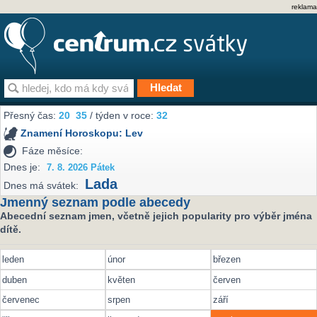
reklama
Přesný čas:
20
:
35
/ týden v roce:
32
Znamení Horoskopu:
Lev
Fáze měsíce:
Dnes je:
7. 8. 2026 Pátek
Lada
Dnes má svátek:
Jmenný seznam podle abecedy
Abecední seznam jmen, včetně jejich popularity pro výběr jména
dítě.
leden
únor
březen
duben
květen
červen
červenec
srpen
září