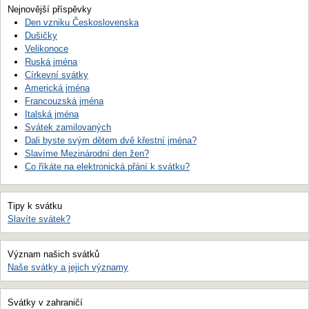
Nejnovější příspěvky
Den vzniku Československa
Dušičky
Velikonoce
Ruská jména
Církevní svátky
Americká jména
Francouzská jména
Italská jména
Svátek zamilovaných
Dali byste svým dětem dvě křestní jména?
Slavíme Mezinárodní den žen?
Co říkáte na elektronická přání k svátku?
Tipy k svátku
Slavíte svátek?
Význam našich svátků
Naše svátky a jejich významy
Svátky v zahraničí