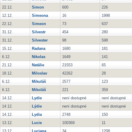
22.12.
Simon
600
226
12.12.
Simeona
16
1998
22.12.
Simeon
73
637
31.12.
Silvestr
454
280
31.12.
Silvester
98
598
15.12.
Radana
1680
181
6.12.
Nikolas
1649
141
21.12.
Natálie
21553
65
18.12.
Miloslav
42262
28
6.12.
Mikuláš
2577
123
6.12.
Mikoláš
221
359
14.12.
Lydie
není dostupné
není dostupné
14.12.
Lýdie
není dostupné
není dostupné
14.12.
Lydia
2748
150
13.12.
Lucie
100369
11
13.12.
Luciana
34
1208