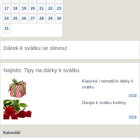
17
18
19
20
21
22
23
24
25
26
27
28
29
30
31
Dárek k svátku se slevou!
Najisto: Tipy na dárky k svátku
Klasické i netradiční dárky k
svátku
více
Darujte k svátku květiny
více
Kalendář