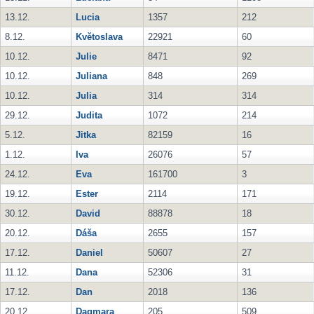
13.12.
Lucia
1357
212
8.12.
Květoslava
22921
60
10.12.
Julie
8471
92
10.12.
Juliana
848
269
10.12.
Julia
314
314
29.12.
Judita
1072
214
5.12.
Jitka
82159
16
1.12.
Iva
26076
57
24.12.
Eva
161700
3
19.12.
Ester
2114
171
30.12.
David
88878
18
20.12.
Dáša
2655
157
17.12.
Daniel
50607
27
11.12.
Dana
52306
31
17.12.
Dan
2018
136
20.12.
Dagmara
205
509