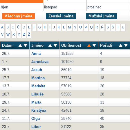
říjen
listopad
prosinec
Všechny jména
Ženská jména
Mužská jména
A
B
C
Č
D
E
F
G
H
I
J
K
L
M
N
O
P
Q
R
Ř
S
Š
T
U
V
W
X
Y
Z
Ž
Datum
Jméno
Oblíbenost
Pořadí
26.7.
Anna
151558
4
1.7.
Jaroslava
101920
9
25.7.
Jakub
86019
19
17.7.
Martina
77724
18
13.7.
Markéta
57019
26
10.7.
Libuše
53586
28
29.7.
Marta
50130
33
24.7.
Kristýna
42461
39
11.7.
Olga
39740
40
23.7.
Libor
31122
35