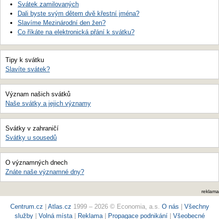
Svátek zamilovaných
Dali byste svým dětem dvě křestní jména?
Slavíme Mezinárodní den žen?
Co říkáte na elektronická přání k svátku?
Tipy k svátku
Slavíte svátek?
Význam našich svátků
Naše svátky a jejich významy
Svátky v zahraničí
Svátky u sousedů
O významných dnech
Znáte naše významné dny?
reklama
Centrum.cz
|
Atlas.cz
1999 – 2026 © Economia, a.s.
O nás
|
Všechny
služby
|
Volná místa
|
Reklama
|
Propagace podnikání
|
Všeobecné