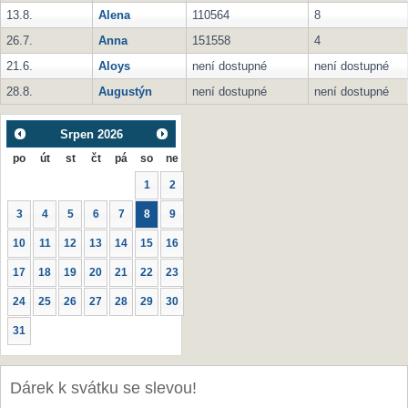
13.8.
Alena
110564
8
26.7.
Anna
151558
4
21.6.
Aloys
není dostupné
není dostupné
28.8.
Augustýn
není dostupné
není dostupné
Srpen
2026
po
út
st
čt
pá
so
ne
1
2
3
4
5
6
7
8
9
10
11
12
13
14
15
16
17
18
19
20
21
22
23
24
25
26
27
28
29
30
31
Dárek k svátku se slevou!