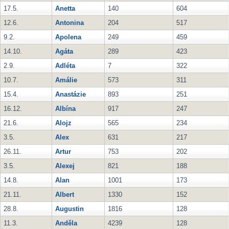
17.5.
Anetta
140
604
12.6.
Antonina
204
517
9.2.
Apolena
249
459
14.10.
Agáta
289
423
2.9.
Adléta
7
322
10.7.
Amálie
573
311
15.4.
Anastázie
893
251
16.12.
Albína
917
247
21.6.
Alojz
565
234
3.5.
Alex
631
217
26.11.
Artur
753
202
3.5.
Alexej
821
188
14.8.
Alan
1001
173
21.11.
Albert
1330
152
28.8.
Augustin
1816
128
11.3.
Anděla
4239
128