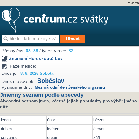
reklama
Přesný čas:
03
:
38
/ týden v roce:
32
Znamení Horoskopu:
Lev
Fáze měsíce:
Dnes je:
8. 8. 2026 Sobota
Soběslav
Dnes má svátek:
Významné dny:
Mezinárodní den ženského orgasmu
Jmenný seznam podle abecedy
Abecední seznam jmen, včetně jejich popularity pro výběr jména
dítě.
leden
únor
březen
duben
květen
červen
červenec
srpen
září