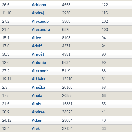
26.6.
Adriana
4653
122
11.10.
Andrej
2936
115
27.2.
Alexander
3808
102
21.4.
Alexandra
6828
100
15.1.
Alice
8103
94
17.6.
Adolf
4371
94
30.3.
Arnošt
4981
90
12.6.
Antonie
8634
90
27.2.
Alexandr
5119
88
19.11.
Alžběta
13210
81
2.3.
Anežka
20165
68
17.5.
Aneta
20855
68
21.6.
Alois
15881
55
26.9.
Andrea
38523
41
24.12.
Adam
28054
40
13.4.
Aleš
32134
33