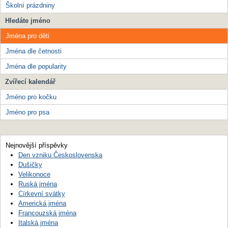
Školní prázdniny
Hledáte jméno
Jména pro děti
Jména dle četnosti
Jména dle popularity
Zvířecí kalendář
Jméno pro kočku
Jméno pro psa
Nejnovější příspěvky
Den vzniku Československa
Dušičky
Velikonoce
Ruská jména
Církevní svátky
Americká jména
Francouzská jména
Italská jména