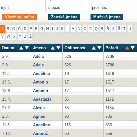
říjen
listopad
prosinec
Všechny jména
Ženská jména
Mužská jména
A
B
C
Č
D
E
F
G
H
I
J
K
L
M
N
O
P
Q
R
Ř
S
Š
T
U
V
W
X
Y
Z
Ž
Datum
Jméno
Oblíbenost
Pořadí
2.9.
Adéla
526
2786
2.9.
Adela
526
2786
11.3.
Andělína
19
1618
13.6.
Antonin
17
1517
13.6.
Antonín
17
1517
15.4.
Anastazia
36
1172
27.2.
Alexis
35
1154
2.3.
Agnes
93
786
11.3.
Angelina
115
666
7.12.
Ambrož
63
656