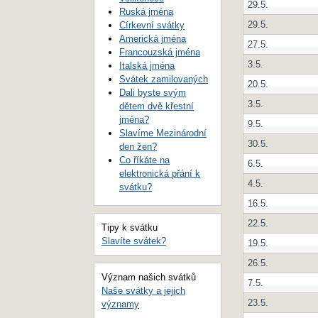
29.5.
Ruská jména
29.5.
Církevní svátky
Americká jména
27.5.
Francouzská jména
3.5.
Italská jména
Svátek zamilovaných
20.5.
Dali byste svým
3.5.
dětem dvě křestní
jména?
9.5.
Slavíme Mezinárodní
30.5.
den žen?
Co říkáte na
6.5.
elektronická přání k
4.5.
svátku?
16.5.
22.5.
Tipy k svátku
Slavíte svátek?
19.5.
26.5.
Význam našich svátků
7.5.
Naše svátky a jejich
23.5.
významy