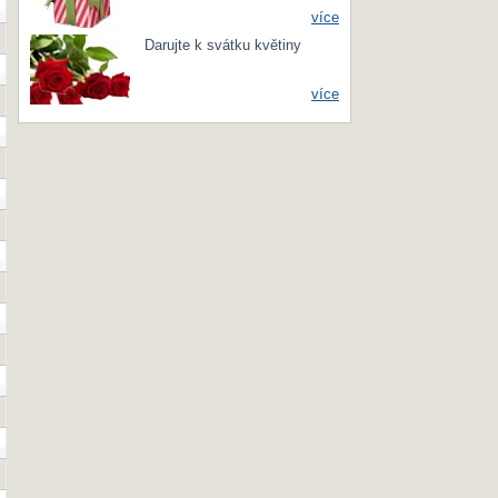
více
Darujte k svátku květiny
více