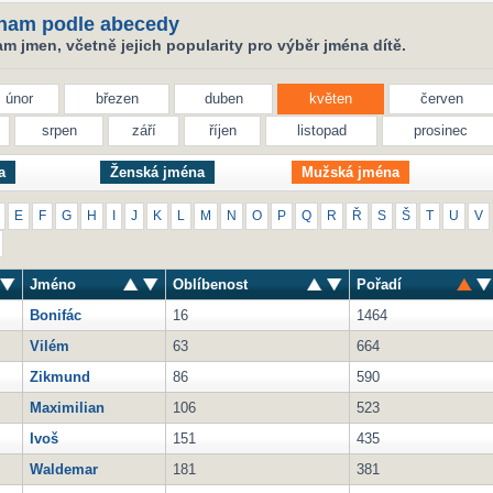
nam podle abecedy
 jmen, včetně jejich popularity pro výběr jména dítě.
únor
březen
duben
květen
červen
srpen
září
říjen
listopad
prosinec
a
Ženská jména
Mužská jména
E
F
G
H
I
J
K
L
M
N
O
P
Q
R
Ř
S
Š
T
U
V
Jméno
Oblíbenost
Pořadí
Bonifác
16
1464
Vilém
63
664
Zikmund
86
590
Maximilian
106
523
Ivoš
151
435
Waldemar
181
381