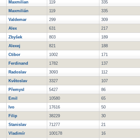
Maxmilian
119
335
Maxmilián
119
335
Valdemar
299
309
Alex
631
217
Zbyšek
803
189
Alexej
821
188
Ctibor
1002
171
Ferdinand
1782
137
Radoslav
3093
112
Květoslav
3327
107
Přemysl
5427
86
Emil
10580
65
Ivo
17616
50
Filip
38229
30
Stanislav
71277
21
Vladimír
100178
16