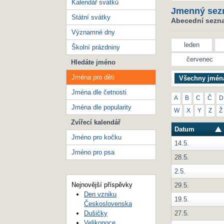
Kalendář svátků
Jmenný sez
Státní svátky
Abecední seznam
Významné dny
leden
Školní prázdniny
červenec
Hledáte jméno
Jména pro děti
Všechny jmén
Jména dle četnosti
A
B
C
Č
D
Jména dle popularity
W
X
Y
Z
Ž
Zvířecí kalendář
Datum
Jméno pro kočku
14.5.
Jméno pro psa
28.5.
2.5.
Nejnovější příspěvky
29.5.
Den vzniku
19.5.
Československa
27.5.
Dušičky
Velikonoce