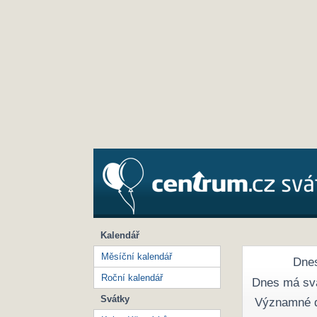
Kalendář
Měsíční kalendář
Dnes
Roční kalendář
Dnes má sv
Svátky
Významné 