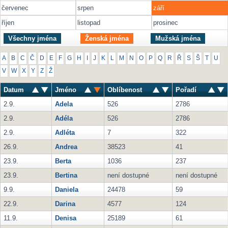
červenec
srpen
září
říjen
listopad
prosinec
Všechny jména
Ženská jména
Mužská jména
A
B
C
Č
D
E
F
G
H
I
J
K
L
M
N
O
P
Q
R
Ř
S
Š
T
U
V
W
X
Y
Z
Ž
Datum
Jméno
Oblíbenost
Pořadí
2.9.
Adela
526
2786
2.9.
Adéla
526
2786
2.9.
Adléta
7
322
26.9.
Andrea
38523
41
23.9.
Berta
1036
237
23.9.
Bertina
není dostupné
není dostupné
9.9.
Daniela
24478
59
22.9.
Darina
4577
124
11.9.
Denisa
25189
61