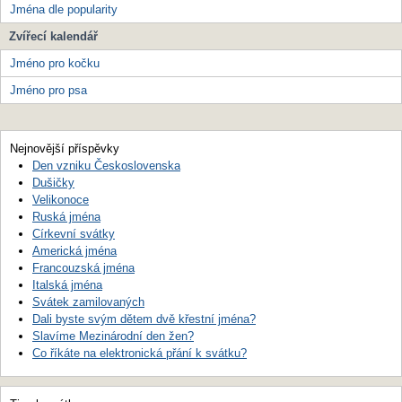
Jména dle popularity
Zvířecí kalendář
Jméno pro kočku
Jméno pro psa
Nejnovější příspěvky
Den vzniku Československa
Dušičky
Velikonoce
Ruská jména
Církevní svátky
Americká jména
Francouzská jména
Italská jména
Svátek zamilovaných
Dali byste svým dětem dvě křestní jména?
Slavíme Mezinárodní den žen?
Co říkáte na elektronická přání k svátku?