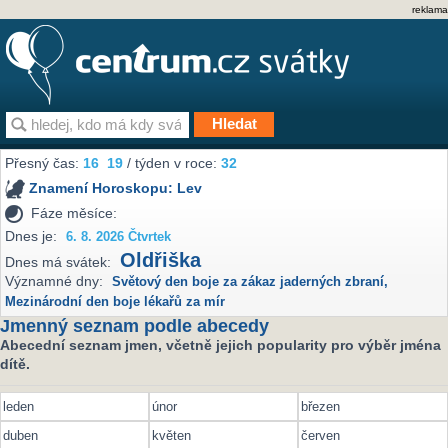
reklama
Přesný čas:
16
19
/ týden v roce:
32
Znamení Horoskopu:
Lev
Fáze měsíce:
Dnes je:
6. 8. 2026 Čtvrtek
Oldřiška
Dnes má svátek:
Významné dny:
Světový den boje za zákaz jaderných zbraní
,
Mezinárodní den boje lékařů za mír
Jmenný seznam podle abecedy
Abecední seznam jmen, včetně jejich popularity pro výběr jména
dítě.
leden
únor
březen
duben
květen
červen