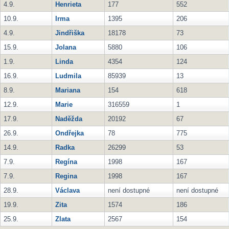
4.9.
Henrieta
177
552
10.9.
Irma
1395
206
4.9.
Jindřiška
18178
73
15.9.
Jolana
5880
106
1.9.
Linda
4354
124
16.9.
Ludmila
85939
13
8.9.
Mariana
154
618
12.9.
Marie
316559
1
17.9.
Naděžda
20192
67
26.9.
Ondřejka
78
775
14.9.
Radka
26299
53
7.9.
Regína
1998
167
7.9.
Regina
1998
167
28.9.
Václava
není dostupné
není dostupné
19.9.
Zita
1574
186
25.9.
Zlata
2567
154