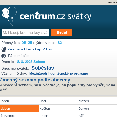
reklama
Přesný čas:
05
:
25
/ týden v roce:
32
Znamení Horoskopu:
Lev
Fáze měsíce:
Dnes je:
8. 8. 2026 Sobota
Soběslav
Dnes má svátek:
Významné dny:
Mezinárodní den ženského orgasmu
Jmenný seznam podle abecedy
Abecední seznam jmen, včetně jejich popularity pro výběr jména
dítě.
leden
únor
březen
duben
květen
červen
červenec
srpen
září