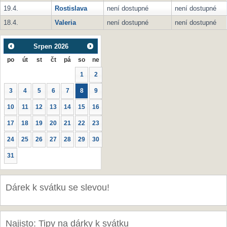
19.4.
Rostislava
není dostupné
není dostupné
18.4.
Valeria
není dostupné
není dostupné
Srpen
2026
po
út
st
čt
pá
so
ne
1
2
3
4
5
6
7
8
9
10
11
12
13
14
15
16
17
18
19
20
21
22
23
24
25
26
27
28
29
30
31
Dárek k svátku se slevou!
Najisto: Tipy na dárky k svátku