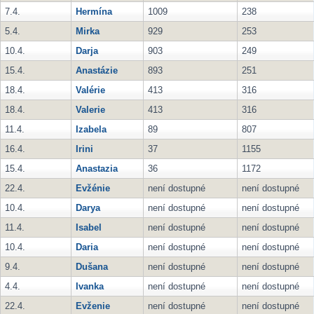
7.4.
Hermína
1009
238
5.4.
Mirka
929
253
10.4.
Darja
903
249
15.4.
Anastázie
893
251
18.4.
Valérie
413
316
18.4.
Valerie
413
316
11.4.
Izabela
89
807
16.4.
Irini
37
1155
15.4.
Anastazia
36
1172
22.4.
Evžénie
není dostupné
není dostupné
10.4.
Darya
není dostupné
není dostupné
11.4.
Isabel
není dostupné
není dostupné
10.4.
Daria
není dostupné
není dostupné
9.4.
Dušana
není dostupné
není dostupné
4.4.
Ivanka
není dostupné
není dostupné
22.4.
Evženie
není dostupné
není dostupné