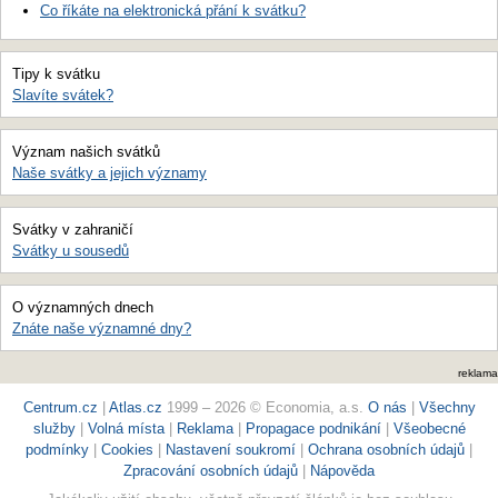
Co říkáte na elektronická přání k svátku?
Tipy k svátku
Slavíte svátek?
Význam našich svátků
Naše svátky a jejich významy
Svátky v zahraničí
Svátky u sousedů
O významných dnech
Znáte naše významné dny?
reklama
Centrum.cz
|
Atlas.cz
1999 – 2026 © Economia, a.s.
O nás
|
Všechny
služby
|
Volná místa
|
Reklama
|
Propagace podnikání
|
Všeobecné
podmínky
|
Cookies
|
Nastavení soukromí
|
Ochrana osobních údajů
|
Zpracování osobních údajů
|
Nápověda