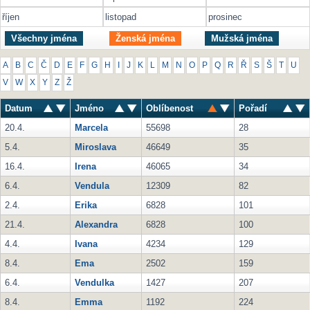
říjen
listopad
prosinec
Všechny jména
Ženská jména
Mužská jména
A
B
C
Č
D
E
F
G
H
I
J
K
L
M
N
O
P
Q
R
Ř
S
Š
T
U
V
W
X
Y
Z
Ž
Datum
Jméno
Oblíbenost
Pořadí
20.4.
Marcela
55698
28
5.4.
Miroslava
46649
35
16.4.
Irena
46065
34
6.4.
Vendula
12309
82
2.4.
Erika
6828
101
21.4.
Alexandra
6828
100
4.4.
Ivana
4234
129
8.4.
Ema
2502
159
6.4.
Vendulka
1427
207
8.4.
Emma
1192
224