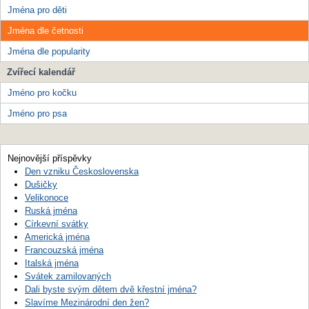
Jména pro děti
Jména dle četnosti
Jména dle popularity
Zvířecí kalendář
Jméno pro kočku
Jméno pro psa
Nejnovější příspěvky
Den vzniku Československa
Dušičky
Velikonoce
Ruská jména
Církevní svátky
Americká jména
Francouzská jména
Italská jména
Svátek zamilovaných
Dali byste svým dětem dvě křestní jména?
Slavíme Mezinárodní den žen?