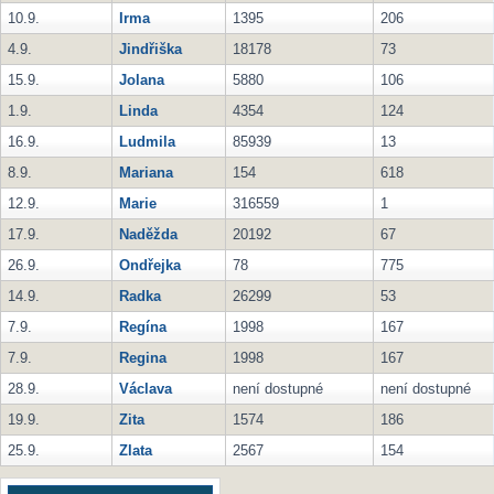
10.9.
Irma
1395
206
4.9.
Jindřiška
18178
73
15.9.
Jolana
5880
106
1.9.
Linda
4354
124
16.9.
Ludmila
85939
13
8.9.
Mariana
154
618
12.9.
Marie
316559
1
17.9.
Naděžda
20192
67
26.9.
Ondřejka
78
775
14.9.
Radka
26299
53
7.9.
Regína
1998
167
7.9.
Regina
1998
167
28.9.
Václava
není dostupné
není dostupné
19.9.
Zita
1574
186
25.9.
Zlata
2567
154