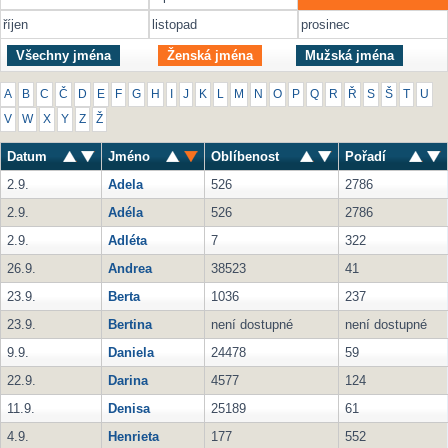
říjen
listopad
prosinec
Všechny jména
Ženská jména
Mužská jména
A
B
C
Č
D
E
F
G
H
I
J
K
L
M
N
O
P
Q
R
Ř
S
Š
T
U
V
W
X
Y
Z
Ž
Datum
Jméno
Oblíbenost
Pořadí
2.9.
Adela
526
2786
2.9.
Adéla
526
2786
2.9.
Adléta
7
322
26.9.
Andrea
38523
41
23.9.
Berta
1036
237
23.9.
Bertina
není dostupné
není dostupné
9.9.
Daniela
24478
59
22.9.
Darina
4577
124
11.9.
Denisa
25189
61
4.9.
Henrieta
177
552