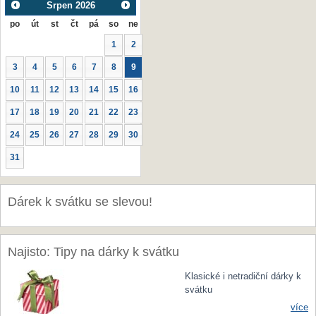
Srpen
2026
po
út
st
čt
pá
so
ne
1
2
3
4
5
6
7
8
9
10
11
12
13
14
15
16
17
18
19
20
21
22
23
24
25
26
27
28
29
30
31
Dárek k svátku se slevou!
Najisto: Tipy na dárky k svátku
Klasické i netradiční dárky k
svátku
více