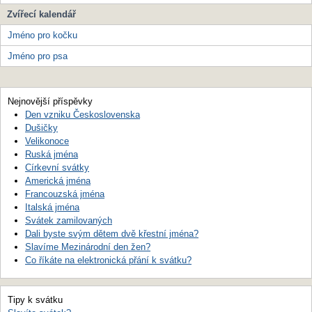
Zvířecí kalendář
Jméno pro kočku
Jméno pro psa
Nejnovější příspěvky
Den vzniku Československa
Dušičky
Velikonoce
Ruská jména
Církevní svátky
Americká jména
Francouzská jména
Italská jména
Svátek zamilovaných
Dali byste svým dětem dvě křestní jména?
Slavíme Mezinárodní den žen?
Co říkáte na elektronická přání k svátku?
Tipy k svátku