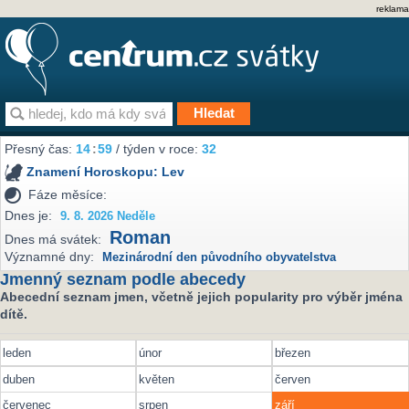
reklama
Přesný čas:
14
:
59
/ týden v roce:
32
Znamení Horoskopu:
Lev
Fáze měsíce:
Dnes je:
9. 8. 2026 Neděle
Roman
Dnes má svátek:
Významné dny:
Mezinárodní den původního obyvatelstva
Jmenný seznam podle abecedy
Abecední seznam jmen, včetně jejich popularity pro výběr jména
dítě.
leden
únor
březen
duben
květen
červen
červenec
srpen
září