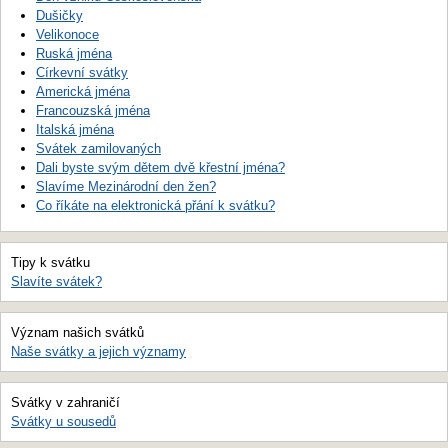
Dušičky
Velikonoce
Ruská jména
Církevní svátky
Americká jména
Francouzská jména
Italská jména
Svátek zamilovaných
Dali byste svým dětem dvě křestní jména?
Slavíme Mezinárodní den žen?
Co říkáte na elektronická přání k svátku?
Tipy k svátku
Slavíte svátek?
Význam našich svátků
Naše svátky a jejich významy
Svátky v zahraničí
Svátky u sousedů