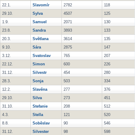
22.1.
Slavomír
2782
118
29.10.
Sylva
4507
125
1.9.
Samuel
2071
130
23.8.
Sandra
3893
133
20.3.
Světlana
3614
135
9.10.
Sára
2875
147
3.12.
Svatoslav
765
207
22.12.
Simon
600
226
31.12.
Silvestr
454
280
28.3.
Sonja
503
334
12.2.
Slavěna
277
376
29.10.
Silva
273
451
31.10.
Stefanie
208
512
4.3.
Stella
121
520
8.8.
Soběslav
90
546
31.12.
Silvester
98
598