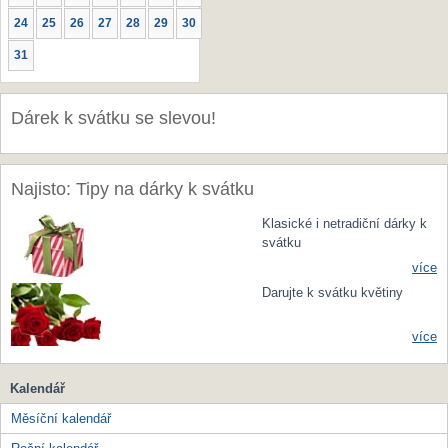
24
25
26
27
28
29
30
31
Dárek k svátku se slevou!
Najisto: Tipy na dárky k svátku
Klasické i netradiční dárky k
svátku
více
Darujte k svátku květiny
více
Kalendář
Měsíční kalendář