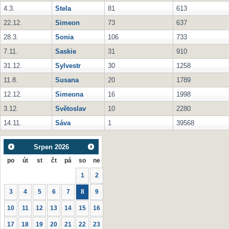
4.3.
Stela
81
613
22.12.
Simeon
73
637
28.3.
Sonia
106
733
7.11.
Saskie
31
910
31.12.
Sylvestr
30
1258
11.8.
Susana
20
1789
12.12.
Simeona
16
1998
3.12.
Světoslav
10
2280
14.11.
Sáva
1
39568
Srpen
2026
po
út
st
čt
pá
so
ne
1
2
3
4
5
6
7
8
9
10
11
12
13
14
15
16
17
18
19
20
21
22
23