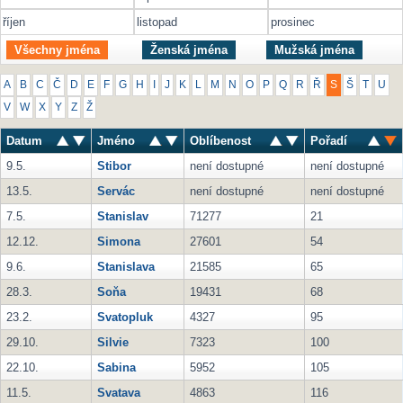
říjen
listopad
prosinec
Všechny jména
Ženská jména
Mužská jména
A
B
C
Č
D
E
F
G
H
I
J
K
L
M
N
O
P
Q
R
Ř
S
Š
T
U
V
W
X
Y
Z
Ž
Datum
Jméno
Oblíbenost
Pořadí
9.5.
Stibor
není dostupné
není dostupné
13.5.
Servác
není dostupné
není dostupné
7.5.
Stanislav
71277
21
12.12.
Simona
27601
54
9.6.
Stanislava
21585
65
28.3.
Soňa
19431
68
23.2.
Svatopluk
4327
95
29.10.
Silvie
7323
100
22.10.
Sabina
5952
105
11.5.
Svatava
4863
116