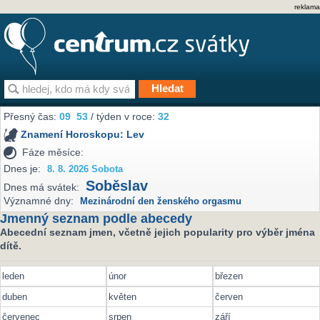
reklama
Přesný čas:
09
:
53
/ týden v roce:
32
Znamení Horoskopu:
Lev
Fáze měsíce:
Dnes je:
8. 8. 2026 Sobota
Soběslav
Dnes má svátek:
Významné dny:
Mezinárodní den ženského orgasmu
Jmenný seznam podle abecedy
Abecední seznam jmen, včetně jejich popularity pro výběr jména
dítě.
leden
únor
březen
duben
květen
červen
červenec
srpen
září