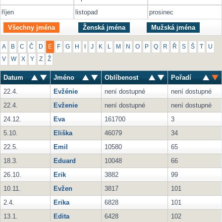
říjen
listopad
prosinec
Všechny jména
Ženská jména
Mužská jména
A
B
C
Č
D
E
F
G
H
I
J
K
L
M
N
O
P
Q
R
Ř
S
Š
T
U
V
W
X
Y
Z
Ž
Datum
Jméno
Oblíbenost
Pořadí
22.4.
Evžénie
není dostupné
není dostupné
22.4.
Evženie
není dostupné
není dostupné
24.12.
Eva
161700
3
5.10.
Eliška
46079
34
22.5.
Emil
10580
65
18.3.
Eduard
10048
66
26.10.
Erik
3882
99
10.11.
Evžen
3817
101
2.4.
Erika
6828
101
13.1.
Edita
6428
102