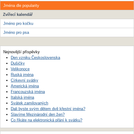
Jména dle popularity
Zvířecí kalendář
Jméno pro kočku
Jméno pro psa
Nejnovější příspěvky
Den vzniku Československa
Dušičky
Velikonoce
Ruská jména
Církevní svátky
Americká jména
Francouzská jména
Italská jména
Svátek zamilovaných
Dali byste svým dětem dvě křestní jména?
Slavíme Mezinárodní den žen?
Co říkáte na elektronická přání k svátku?