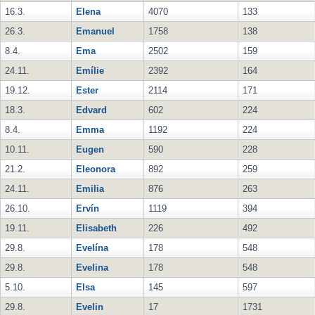
16.3.
Elena
4070
133
26.3.
Emanuel
1758
138
8.4.
Ema
2502
159
24.11.
Emílie
2392
164
19.12.
Ester
2114
171
18.3.
Edvard
602
224
8.4.
Emma
1192
224
10.11.
Eugen
590
228
21.2.
Eleonora
892
259
24.11.
Emilia
876
263
26.10.
Ervín
1119
394
19.11.
Elisabeth
226
492
29.8.
Evelína
178
548
29.8.
Evelina
178
548
5.10.
Elsa
145
597
29.8.
Evelin
17
1731