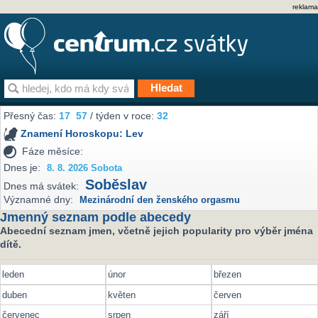
reklama
Přesný čas:
17
57
/ týden v roce:
32
Znamení Horoskopu:
Lev
Fáze měsíce:
Dnes je:
8. 8. 2026 Sobota
Soběslav
Dnes má svátek:
Významné dny:
Mezinárodní den ženského orgasmu
Jmenný seznam podle abecedy
Abecední seznam jmen, včetně jejich popularity pro výběr jména
dítě.
leden
únor
březen
duben
květen
červen
červenec
srpen
září