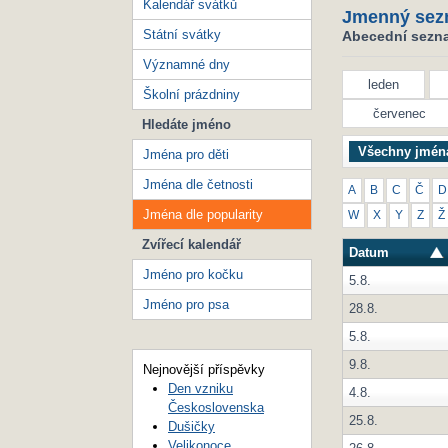
Kalendář svátků
Jmenný sez
Státní svátky
Abecední seznam
Významné dny
leden
Školní prázdniny
červenec
Hledáte jméno
Všechny jmén
Jména pro děti
Jména dle četnosti
A
B
C
Č
D
Jména dle popularity
W
X
Y
Z
Ž
Zvířecí kalendář
Datum
Jméno pro kočku
5.8.
Jméno pro psa
28.8.
5.8.
9.8.
Nejnovější příspěvky
Den vzniku
4.8.
Československa
25.8.
Dušičky
Velikonoce