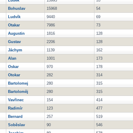
Luděk
15993
53
Bohuslav
15968
54
Ludvík
9440
69
Otakar
7986
73
Augustin
1816
128
Gustav
2206
128
Jáchym
1139
162
Alan
1001
173
Oskar
970
178
Otokar
282
314
Bartolomej
280
315
Bartoloměj
280
315
Vavřinec
154
414
Radimír
123
477
Bernard
257
519
Soběslav
90
546