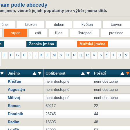
nam podle abecedy
 jmen, včetně jejich popularity pro výběr jména dítě.
únor
březen
duben
květen
červen
srpen
září
říjen
listopad
prosinec
a
Ženská jména
Mužská jména
E
F
G
H
I
J
K
L
M
N
O
P
Q
R
Ř
S
Š
T
U
V
Jméno
Oblíbenost
Pořadí
Křišťan
není dostupné
není dostupné
Augustýn
není dostupné
není dostupné
Milivoj
není dostupné
není dostupné
Roman
69217
22
Dominik
23745
44
Radim
18605
48