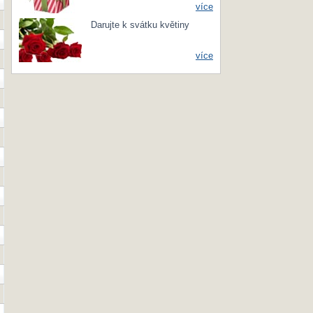
více
Darujte k svátku květiny
více