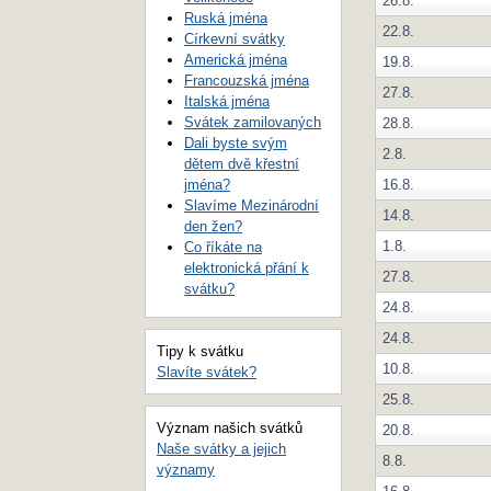
26.8.
Ruská jména
22.8.
Církevní svátky
Americká jména
19.8.
Francouzská jména
27.8.
Italská jména
Svátek zamilovaných
28.8.
Dali byste svým
2.8.
dětem dvě křestní
jména?
16.8.
Slavíme Mezinárodní
14.8.
den žen?
1.8.
Co říkáte na
elektronická přání k
27.8.
svátku?
24.8.
24.8.
Tipy k svátku
10.8.
Slavíte svátek?
25.8.
Význam našich svátků
20.8.
Naše svátky a jejich
8.8.
významy