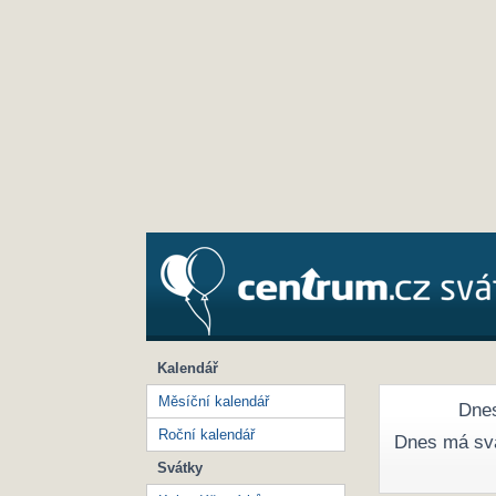
Kalendář
Měsíční kalendář
Dnes
Roční kalendář
Dnes má sv
Svátky