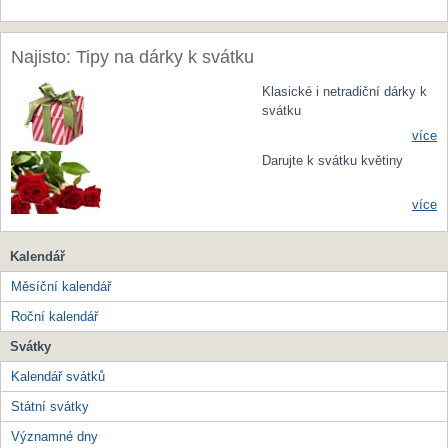
Najisto: Tipy na dárky k svátku
Klasické i netradiční dárky k
svátku
více
Darujte k svátku květiny
více
Kalendář
Měsíční kalendář
Roční kalendář
Svátky
Kalendář svátků
Státní svátky
Významné dny