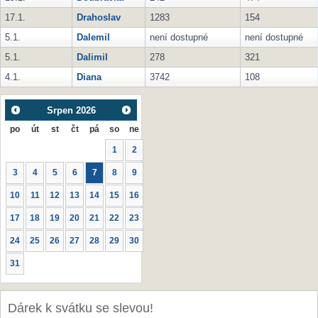
17.1.
Drahoslav
1283
154
5.1.
Dalemil
není dostupné
není dostupné
5.1.
Dalimil
278
321
4.1.
Diana
3742
108
Srpen
2026
po
út
st
čt
pá
so
ne
1
2
3
4
5
6
7
8
9
10
11
12
13
14
15
16
17
18
19
20
21
22
23
24
25
26
27
28
29
30
31
Dárek k svátku se slevou!