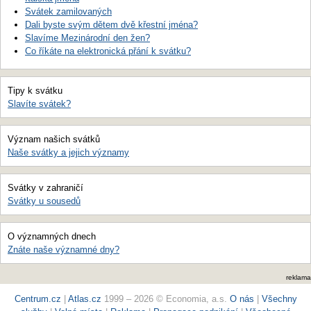
Svátek zamilovaných
Dali byste svým dětem dvě křestní jména?
Slavíme Mezinárodní den žen?
Co říkáte na elektronická přání k svátku?
Tipy k svátku
Slavíte svátek?
Význam našich svátků
Naše svátky a jejich významy
Svátky v zahraničí
Svátky u sousedů
O významných dnech
Znáte naše významné dny?
reklama
Centrum.cz
|
Atlas.cz
1999 – 2026 © Economia, a.s.
O nás
|
Všechny