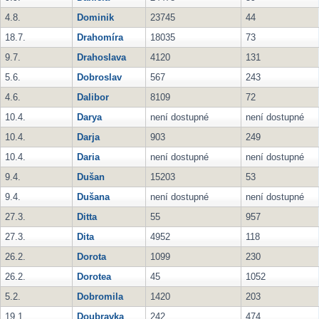
4.8.
Dominik
23745
44
18.7.
Drahomíra
18035
73
9.7.
Drahoslava
4120
131
5.6.
Dobroslav
567
243
4.6.
Dalibor
8109
72
10.4.
Darya
není dostupné
není dostupné
10.4.
Darja
903
249
10.4.
Daria
není dostupné
není dostupné
9.4.
Dušan
15203
53
9.4.
Dušana
není dostupné
není dostupné
27.3.
Ditta
55
957
27.3.
Dita
4952
118
26.2.
Dorota
1099
230
26.2.
Dorotea
45
1052
5.2.
Dobromila
1420
203
19.1.
Doubravka
242
474