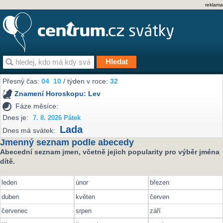
reklama
Přesný čas:
04
10
/ týden v roce:
32
Znamení Horoskopu:
Lev
Fáze měsíce:
Dnes je:
7. 8. 2026 Pátek
Lada
Dnes má svátek:
Jmenný seznam podle abecedy
Abecední seznam jmen, včetně jejich popularity pro výběr jména
dítě.
leden
únor
březen
duben
květen
červen
červenec
srpen
září