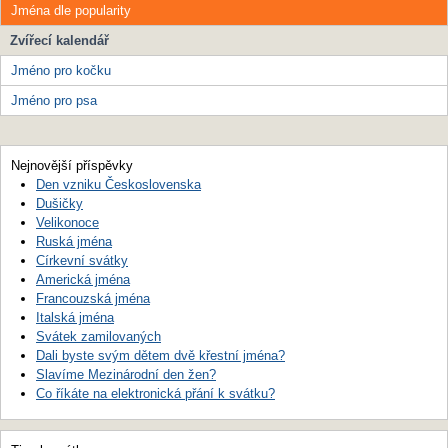
Jména dle popularity
Zvířecí kalendář
Jméno pro kočku
Jméno pro psa
Nejnovější příspěvky
Den vzniku Československa
Dušičky
Velikonoce
Ruská jména
Církevní svátky
Americká jména
Francouzská jména
Italská jména
Svátek zamilovaných
Dali byste svým dětem dvě křestní jména?
Slavíme Mezinárodní den žen?
Co říkáte na elektronická přání k svátku?