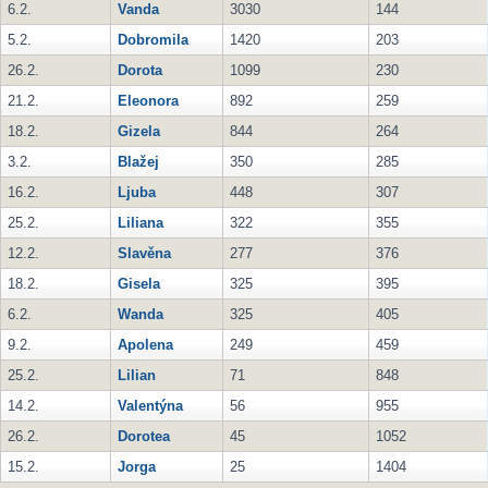
6.2.
Vanda
3030
144
5.2.
Dobromila
1420
203
26.2.
Dorota
1099
230
21.2.
Eleonora
892
259
18.2.
Gizela
844
264
3.2.
Blažej
350
285
16.2.
Ljuba
448
307
25.2.
Liliana
322
355
12.2.
Slavěna
277
376
18.2.
Gisela
325
395
6.2.
Wanda
325
405
9.2.
Apolena
249
459
25.2.
Lilian
71
848
14.2.
Valentýna
56
955
26.2.
Dorotea
45
1052
15.2.
Jorga
25
1404