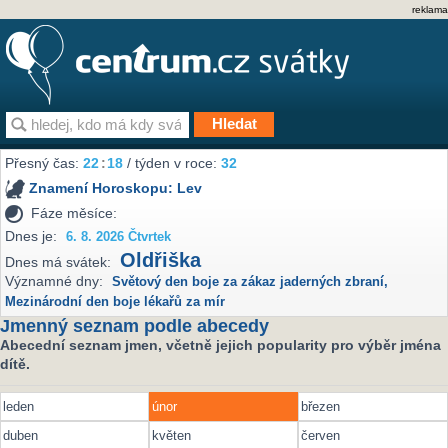
reklama
Přesný čas:
22
:
18
/ týden v roce:
32
Znamení Horoskopu:
Lev
Fáze měsíce:
Dnes je:
6. 8. 2026 Čtvrtek
Oldřiška
Dnes má svátek:
Významné dny:
Světový den boje za zákaz jaderných zbraní
,
Mezinárodní den boje lékařů za mír
Jmenný seznam podle abecedy
Abecední seznam jmen, včetně jejich popularity pro výběr jména
dítě.
leden
únor
březen
duben
květen
červen