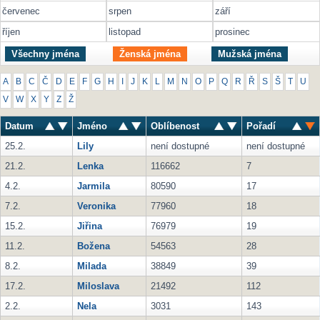
červenec
srpen
září
říjen
listopad
prosinec
Všechny jména
Ženská jména
Mužská jména
A
B
C
Č
D
E
F
G
H
I
J
K
L
M
N
O
P
Q
R
Ř
S
Š
T
U
V
W
X
Y
Z
Ž
Datum
Jméno
Oblíbenost
Pořadí
25.2.
Lily
není dostupné
není dostupné
21.2.
Lenka
116662
7
4.2.
Jarmila
80590
17
7.2.
Veronika
77960
18
15.2.
Jiřina
76979
19
11.2.
Božena
54563
28
8.2.
Milada
38849
39
17.2.
Miloslava
21492
112
2.2.
Nela
3031
143