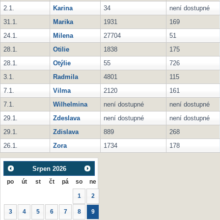
2.1.
Karina
34
není dostupné
31.1.
Marika
1931
169
24.1.
Milena
27704
51
28.1.
Otilie
1838
175
28.1.
Otýlie
55
726
3.1.
Radmila
4801
115
7.1.
Vilma
2120
161
7.1.
Wilhelmina
není dostupné
není dostupné
29.1.
Zdeslava
není dostupné
není dostupné
29.1.
Zdislava
889
268
26.1.
Zora
1734
178
Srpen
2026
po
út
st
čt
pá
so
ne
1
2
3
4
5
6
7
8
9