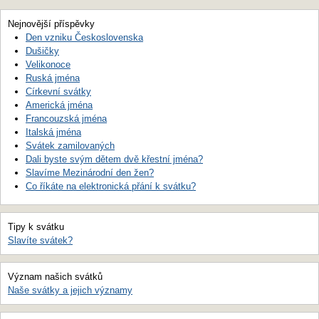
Nejnovější příspěvky
Den vzniku Československa
Dušičky
Velikonoce
Ruská jména
Církevní svátky
Americká jména
Francouzská jména
Italská jména
Svátek zamilovaných
Dali byste svým dětem dvě křestní jména?
Slavíme Mezinárodní den žen?
Co říkáte na elektronická přání k svátku?
Tipy k svátku
Slavíte svátek?
Význam našich svátků
Naše svátky a jejich významy