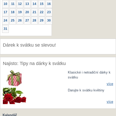
10
11
12
13
14
15
16
17
18
19
20
21
22
23
24
25
26
27
28
29
30
31
Dárek k svátku se slevou!
Najisto: Tipy na dárky k svátku
Klasické i netradiční dárky k
svátku
více
Darujte k svátku květiny
více
Kalendář