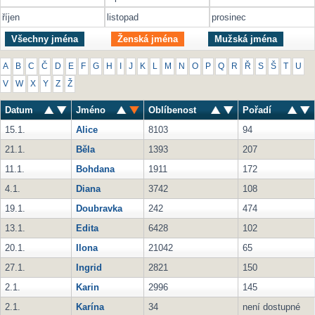
říjen
listopad
prosinec
Všechny jména
Ženská jména
Mužská jména
A
B
C
Č
D
E
F
G
H
I
J
K
L
M
N
O
P
Q
R
Ř
S
Š
T
U
V
W
X
Y
Z
Ž
Datum
Jméno
Oblíbenost
Pořadí
15.1.
Alice
8103
94
21.1.
Běla
1393
207
11.1.
Bohdana
1911
172
4.1.
Diana
3742
108
19.1.
Doubravka
242
474
13.1.
Edita
6428
102
20.1.
Ilona
21042
65
27.1.
Ingrid
2821
150
2.1.
Karin
2996
145
2.1.
Karína
34
není dostupné