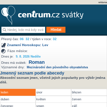
reklama
Přesný čas:
06
:
32
/ týden v roce:
32
Znamení Horoskopu:
Lev
Fáze měsíce:
Dnes je:
9. 8. 2026 Neděle
Roman
Dnes má svátek:
Významné dny:
Mezinárodní den původního obyvatelstva
Jmenný seznam podle abecedy
Abecední seznam jmen, včetně jejich popularity pro výběr jména
dítě.
leden
únor
březen
duben
květen
červen
červenec
srpen
září