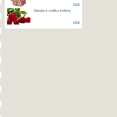
více
Darujte k svátku květiny
více