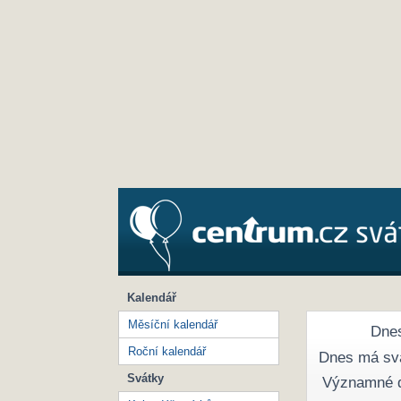
Kalendář
Měsíční kalendář
Dnes
Roční kalendář
Dnes má sv
Svátky
Významné 