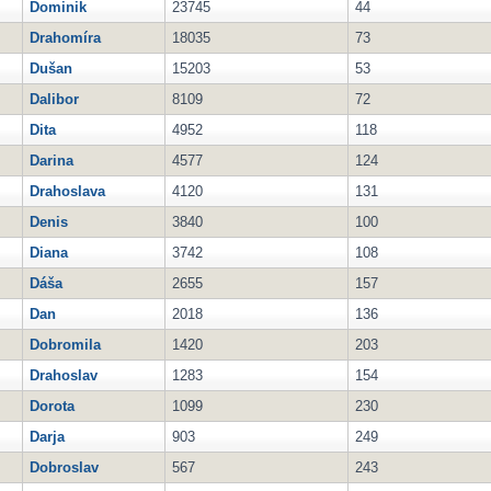
Dominik
23745
44
Drahomíra
18035
73
Dušan
15203
53
Dalibor
8109
72
Dita
4952
118
Darina
4577
124
Drahoslava
4120
131
Denis
3840
100
Diana
3742
108
Dáša
2655
157
Dan
2018
136
Dobromila
1420
203
Drahoslav
1283
154
Dorota
1099
230
Darja
903
249
Dobroslav
567
243