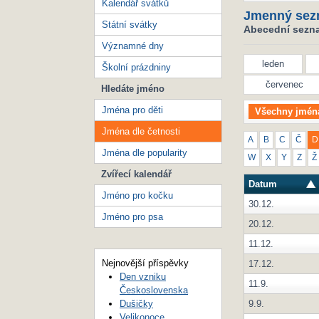
Kalendář svátků
Jmenný sez
Státní svátky
Abecední seznam
Významné dny
leden
Školní prázdniny
červenec
Hledáte jméno
Jména pro děti
Všechny jmén
Jména dle četnosti
A
B
C
Č
D
Jména dle popularity
W
X
Y
Z
Ž
Zvířecí kalendář
Datum
Jméno pro kočku
30.12.
Jméno pro psa
20.12.
11.12.
Nejnovější příspěvky
17.12.
Den vzniku
11.9.
Československa
9.9.
Dušičky
Velikonoce