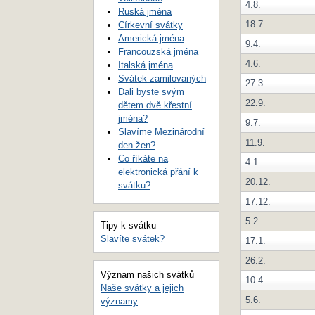
4.8.
Ruská jména
18.7.
Církevní svátky
Americká jména
9.4.
Francouzská jména
4.6.
Italská jména
Svátek zamilovaných
27.3.
Dali byste svým
22.9.
dětem dvě křestní
jména?
9.7.
Slavíme Mezinárodní
11.9.
den žen?
Co říkáte na
4.1.
elektronická přání k
20.12.
svátku?
17.12.
5.2.
Tipy k svátku
Slavíte svátek?
17.1.
26.2.
Význam našich svátků
10.4.
Naše svátky a jejich
5.6.
významy