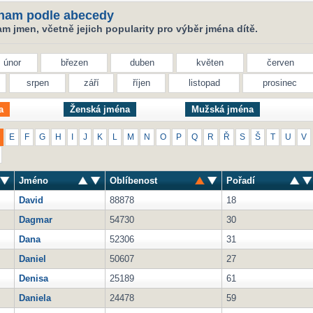
nam podle abecedy
 jmen, včetně jejich popularity pro výběr jména dítě.
únor
březen
duben
květen
červen
srpen
září
říjen
listopad
prosinec
a
Ženská jména
Mužská jména
E
F
G
H
I
J
K
L
M
N
O
P
Q
R
Ř
S
Š
T
U
V
Jméno
Oblíbenost
Pořadí
David
88878
18
Dagmar
54730
30
Dana
52306
31
Daniel
50607
27
Denisa
25189
61
Daniela
24478
59