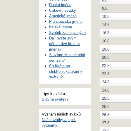
8.8.
Ruská jména
9.8.
Církevní svátky
Americká jména
10.8.
Francouzská jména
14.8.
Italská jména
Svátek zamilovaných
16.8.
Dali byste svým
16.8.
dětem dvě křestní
jména?
19.8.
Slavíme Mezinárodní
20.8.
den žen?
22.8.
Co říkáte na
elektronická přání k
22.8.
svátku?
24.8.
24.8.
Tipy k svátku
25.8.
Slavíte svátek?
25.8.
Význam našich svátků
26.8.
Naše svátky a jejich
27.8.
významy