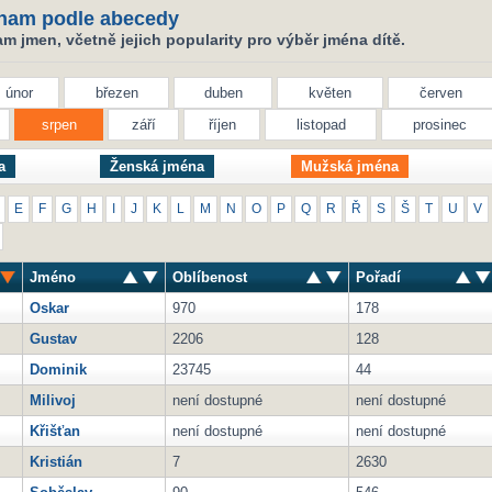
nam podle abecedy
 jmen, včetně jejich popularity pro výběr jména dítě.
únor
březen
duben
květen
červen
srpen
září
říjen
listopad
prosinec
a
Ženská jména
Mužská jména
E
F
G
H
I
J
K
L
M
N
O
P
Q
R
Ř
S
Š
T
U
V
Jméno
Oblíbenost
Pořadí
Oskar
970
178
Gustav
2206
128
Dominik
23745
44
Milivoj
není dostupné
není dostupné
Křišťan
není dostupné
není dostupné
Kristián
7
2630