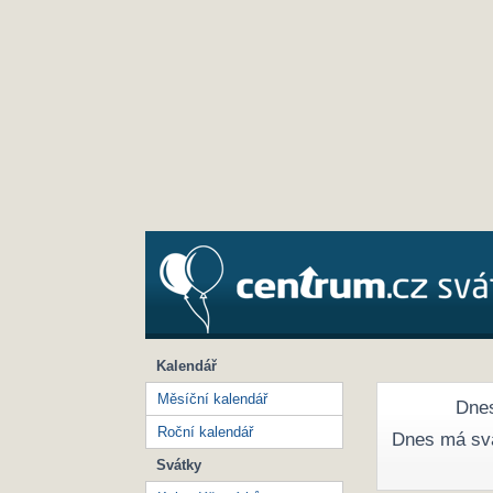
Kalendář
Měsíční kalendář
Dnes
Roční kalendář
Dnes má sv
Svátky