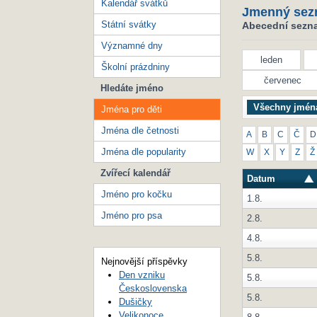
Kalendář svátků
Jmenný sez
Státní svátky
Abecední seznam
Významné dny
leden
Školní prázdniny
červenec
Hledáte jméno
Všechny jmén
Jména pro děti
Jména dle četnosti
A
B
C
Č
D
Jména dle popularity
W
X
Y
Z
Ž
Zvířecí kalendář
Datum
Jméno pro kočku
1.8.
Jméno pro psa
2.8.
4.8.
5.8.
Nejnovější příspěvky
Den vzniku
5.8.
Československa
5.8.
Dušičky
Velikonoce