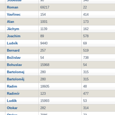
Soběslav
90
546
Roman
69217
22
Vavřinec
154
414
Alan
1001
173
Jáchym
1139
162
Joachim
89
578
Ludvík
9440
69
Bernard
257
519
Božislav
54
738
Bohuslav
15968
54
Bartolomej
280
315
Bartoloměj
280
315
Radim
18605
48
Radimír
123
477
Luděk
15993
53
Otokar
282
314