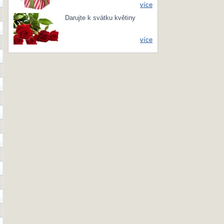
více
Darujte k svátku květiny
více