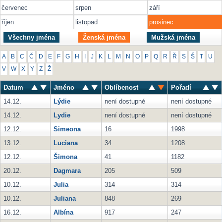
červenec
srpen
září
říjen
listopad
prosinec
Všechny jména
Ženská jména
Mužská jména
A
B
C
Č
D
E
F
G
H
I
J
K
L
M
N
O
P
Q
R
Ř
S
Š
T
U
V
W
X
Y
Z
Ž
Datum
Jméno
Oblíbenost
Pořadí
14.12.
Lýdie
není dostupné
není dostupné
14.12.
Lydie
není dostupné
není dostupné
12.12.
Simeona
16
1998
13.12.
Luciana
34
1208
12.12.
Šimona
41
1182
20.12.
Dagmara
205
509
10.12.
Julia
314
314
10.12.
Juliana
848
269
16.12.
Albína
917
247