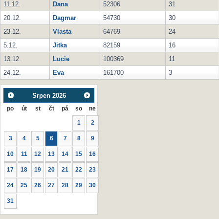
11.12.
Dana
52306
31
20.12.
Dagmar
54730
30
23.12.
Vlasta
64769
24
5.12.
Jitka
82159
16
13.12.
Lucie
100369
11
24.12.
Eva
161700
3
Srpen
2026
po
út
st
čt
pá
so
ne
1
2
3
4
5
6
7
8
9
10
11
12
13
14
15
16
17
18
19
20
21
22
23
24
25
26
27
28
29
30
31