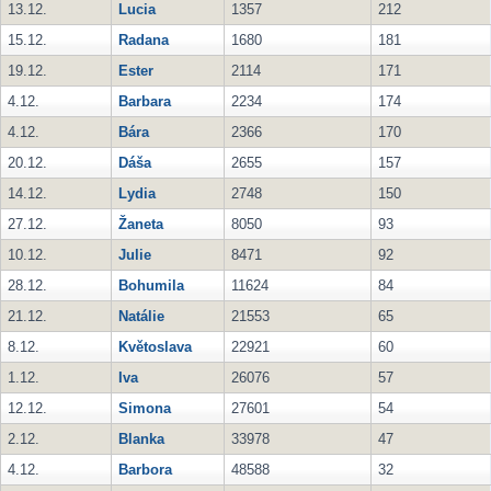
13.12.
Lucia
1357
212
15.12.
Radana
1680
181
19.12.
Ester
2114
171
4.12.
Barbara
2234
174
4.12.
Bára
2366
170
20.12.
Dáša
2655
157
14.12.
Lydia
2748
150
27.12.
Žaneta
8050
93
10.12.
Julie
8471
92
28.12.
Bohumila
11624
84
21.12.
Natálie
21553
65
8.12.
Květoslava
22921
60
1.12.
Iva
26076
57
12.12.
Simona
27601
54
2.12.
Blanka
33978
47
4.12.
Barbora
48588
32