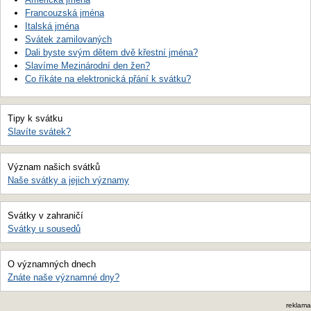
Francouzská jména
Italská jména
Svátek zamilovaných
Dali byste svým dětem dvě křestní jména?
Slavíme Mezinárodní den žen?
Co říkáte na elektronická přání k svátku?
Tipy k svátku
Slavíte svátek?
Význam našich svátků
Naše svátky a jejich významy
Svátky v zahraničí
Svátky u sousedů
O významných dnech
Znáte naše významné dny?
reklama