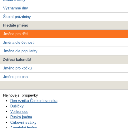
Významné dny
Školní prázdniny
Hledáte jméno
Jména pro děti
Jména dle četnosti
Jména dle popularity
Zvířecí kalendář
Jméno pro kočku
Jméno pro psa
Nejnovější příspěvky
Den vzniku Československa
Dušičky
Velikonoce
Ruská jména
Církevní svátky
Americká jména