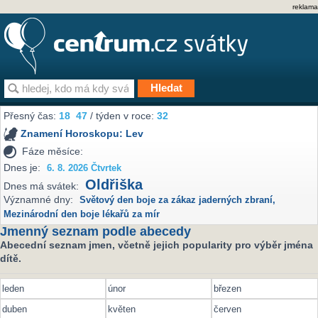
reklama
Přesný čas:
18
47
/ týden v roce:
32
Znamení Horoskopu:
Lev
Fáze měsíce:
Dnes je:
6. 8. 2026 Čtvrtek
Oldřiška
Dnes má svátek:
Významné dny:
Světový den boje za zákaz jaderných zbraní
,
Mezinárodní den boje lékařů za mír
Jmenný seznam podle abecedy
Abecední seznam jmen, včetně jejich popularity pro výběr jména
dítě.
leden
únor
březen
duben
květen
červen