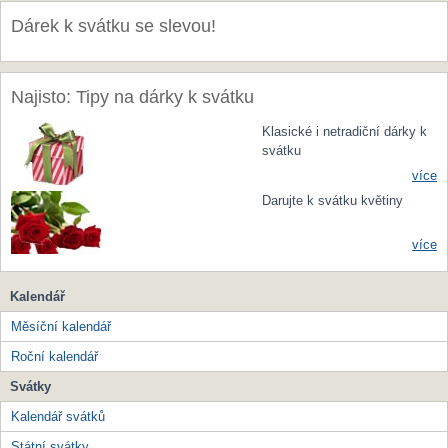
Dárek k svátku se slevou!
Najisto: Tipy na dárky k svátku
Klasické i netradiční dárky k
svátku
více
Darujte k svátku květiny
více
Kalendář
Měsíční kalendář
Roční kalendář
Svátky
Kalendář svátků
Státní svátky