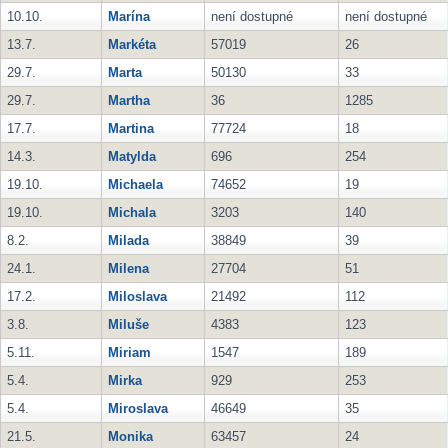
10.10.
Marína
není dostupné
není dostupné
13.7.
Markéta
57019
26
29.7.
Marta
50130
33
29.7.
Martha
36
1285
17.7.
Martina
77724
18
14.3.
Matylda
696
254
19.10.
Michaela
74652
19
19.10.
Michala
3203
140
8.2.
Milada
38849
39
24.1.
Milena
27704
51
17.2.
Miloslava
21492
112
3.8.
Miluše
4383
123
5.11.
Miriam
1547
189
5.4.
Mirka
929
253
5.4.
Miroslava
46649
35
21.5.
Monika
63457
24