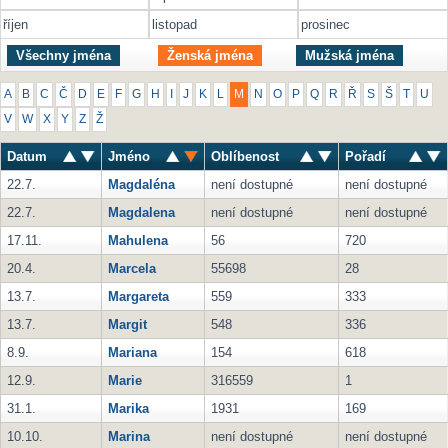
říjen
listopad
prosinec
Všechny jména
Ženská jména
Mužská jména
A
B
C
Č
D
E
F
G
H
I
J
K
L
M
N
O
P
Q
R
Ř
S
Š
T
U
V
W
X
Y
Z
Ž
Datum
Jméno
Oblíbenost
Pořadí
22.7.
Magdaléna
není dostupné
není dostupné
22.7.
Magdalena
není dostupné
není dostupné
17.11.
Mahulena
56
720
20.4.
Marcela
55698
28
13.7.
Margareta
559
333
13.7.
Margit
548
336
8.9.
Mariana
154
618
12.9.
Marie
316559
1
31.1.
Marika
1931
169
10.10.
Marina
není dostupné
není dostupné