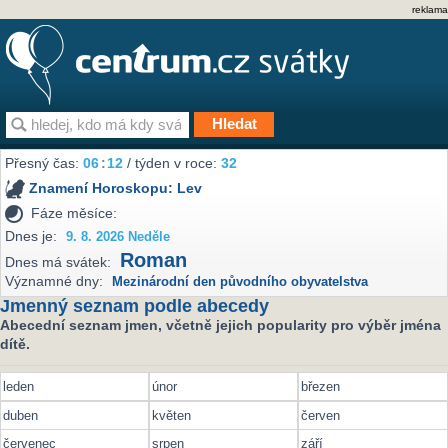
reklama
Přesný čas:
06
12
/ týden v roce:
32
Znamení Horoskopu:
Lev
Fáze měsíce:
Dnes je:
9. 8. 2026 Neděle
Roman
Dnes má svátek:
Významné dny:
Mezinárodní den původního obyvatelstva
Jmenný seznam podle abecedy
Abecední seznam jmen, včetně jejich popularity pro výběr jména
dítě.
leden
únor
březen
duben
květen
červen
červenec
srpen
září