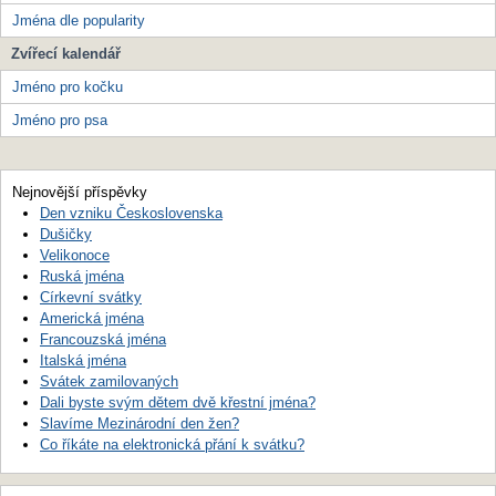
Jména dle popularity
Zvířecí kalendář
Jméno pro kočku
Jméno pro psa
Nejnovější příspěvky
Den vzniku Československa
Dušičky
Velikonoce
Ruská jména
Církevní svátky
Americká jména
Francouzská jména
Italská jména
Svátek zamilovaných
Dali byste svým dětem dvě křestní jména?
Slavíme Mezinárodní den žen?
Co říkáte na elektronická přání k svátku?