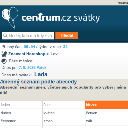
reklama
Přesný čas:
06
54
/ týden v roce:
32
Znamení Horoskopu:
Lev
Fáze měsíce:
Dnes je:
7. 8. 2026 Pátek
Lada
Dnes má svátek:
Jmenný seznam podle abecedy
Abecední seznam jmen, včetně jejich popularity pro výběr jména
dítě.
leden
únor
březen
duben
květen
červen
červenec
srpen
září