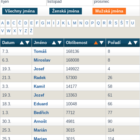
říjen
listopad
prosinec
Všechny jména
Ženská jména
Mužská jména
A
B
C
Č
D
E
F
G
H
I
J
K
L
M
N
O
P
Q
R
Ř
S
Š
T
U
V
W
X
Y
Z
Ž
Datum
Jméno
Oblíbenost
Pořadí
7.3.
Tomáš
168136
8
6.3.
Miroslav
168008
8
19.3.
Josef
149922
4
21.3.
Radek
57300
26
3.3.
Kamil
14177
58
19.3.
Jozef
13363
61
18.3.
Eduard
10048
66
1.3.
Bedřich
7712
77
30.3.
Arnošt
4981
90
25.3.
Marián
3015
114
25.3.
Marian
3015
114