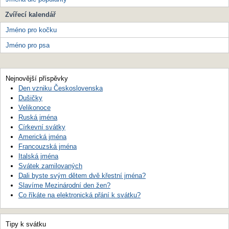
Zvířecí kalendář
Jméno pro kočku
Jméno pro psa
Nejnovější příspěvky
Den vzniku Československa
Dušičky
Velikonoce
Ruská jména
Církevní svátky
Americká jména
Francouzská jména
Italská jména
Svátek zamilovaných
Dali byste svým dětem dvě křestní jména?
Slavíme Mezinárodní den žen?
Co říkáte na elektronická přání k svátku?
Tipy k svátku