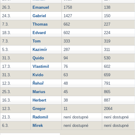
26.3.
Emanuel
1758
138
24.3.
Gabriel
1427
150
7.3.
Thomas
662
227
18.3.
Edvard
602
224
7.3.
Tom
333
319
5.3.
Kazimír
287
311
31.3.
Quido
94
530
17.3.
Vlastimil
76
602
31.3.
Kvido
63
659
12.3.
Řehoř
48
791
25.3.
Marius
45
865
16.3.
Herbert
38
887
12.3.
Gregor
11
2064
21.3.
Radomil
není dostupné
není dostupné
6.3.
Mirek
není dostupné
není dostupné