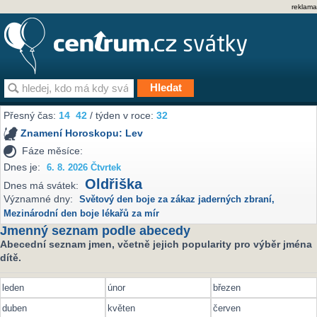
reklama
Přesný čas:
14
42
/ týden v roce:
32
Znamení Horoskopu:
Lev
Fáze měsíce:
Dnes je:
6. 8. 2026 Čtvrtek
Oldřiška
Dnes má svátek:
Významné dny:
Světový den boje za zákaz jaderných zbraní
,
Mezinárodní den boje lékařů za mír
Jmenný seznam podle abecedy
Abecední seznam jmen, včetně jejich popularity pro výběr jména
dítě.
leden
únor
březen
duben
květen
červen