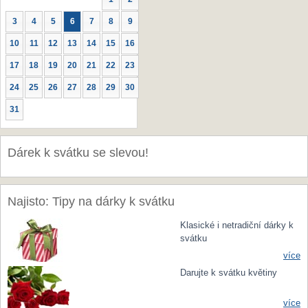
3
4
5
6
7
8
9
10
11
12
13
14
15
16
17
18
19
20
21
22
23
24
25
26
27
28
29
30
31
Dárek k svátku se slevou!
Najisto: Tipy na dárky k svátku
Klasické i netradiční dárky k
svátku
více
Darujte k svátku květiny
více