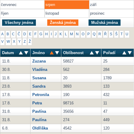
červenec
srpen
září
říjen
listopad
prosinec
Všechny jména
Ženská jména
Mužská jména
A
B
C
Č
D
E
F
G
H
I
J
K
L
M
N
O
P
Q
R
Ř
S
Š
T
U
V
W
X
Y
Z
Ž
Datum
Jméno
Oblíbenost
Pořadí
11.8.
Zuzana
58827
25
30.8.
Vladěna
562
284
11.8.
Susana
20
1789
23.8.
Sandra
3893
133
17.8.
Petronila
190
432
17.8.
Petra
98716
11
31.8.
Pavlína
35656
47
31.8.
Paulína
274
449
6.8.
Oldřiška
4542
120