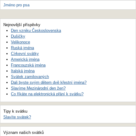
Jméno pro psa
Nejnovější příspěvky
Den vzniku Československa
Dušičky
Velikonoce
Ruská jména
Církevní svátky
Americká jména
Francouzská jména
Italská jména
Svátek zamilovaných
Dali byste svým dětem dvě křestní jména?
Slavíme Mezinárodní den žen?
Co říkáte na elektronická přání k svátku?
Tipy k svátku
Slavíte svátek?
Význam našich svátků