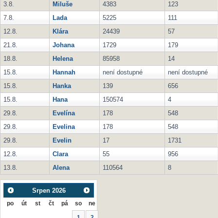
3.8.
Miluše
4383
123
7.8.
Lada
5225
111
12.8.
Klára
24439
57
21.8.
Johana
1729
179
18.8.
Helena
85958
14
15.8.
Hannah
není dostupné
není dostupné
15.8.
Hanka
139
656
15.8.
Hana
150574
4
29.8.
Evelína
178
548
29.8.
Evelina
178
548
29.8.
Evelin
17
1731
12.8.
Clara
55
956
13.8.
Alena
110564
8
Srpen
2026
po
út
st
čt
pá
so
ne
1
2