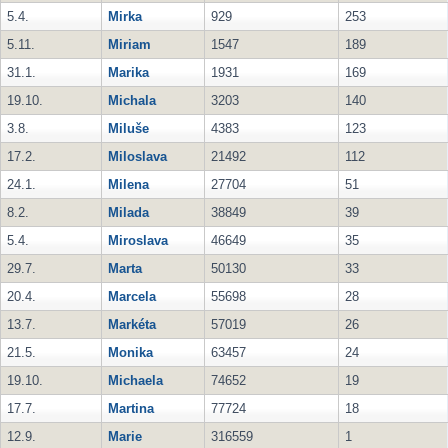
5.4.
Mirka
929
253
5.11.
Miriam
1547
189
31.1.
Marika
1931
169
19.10.
Michala
3203
140
3.8.
Miluše
4383
123
17.2.
Miloslava
21492
112
24.1.
Milena
27704
51
8.2.
Milada
38849
39
5.4.
Miroslava
46649
35
29.7.
Marta
50130
33
20.4.
Marcela
55698
28
13.7.
Markéta
57019
26
21.5.
Monika
63457
24
19.10.
Michaela
74652
19
17.7.
Martina
77724
18
12.9.
Marie
316559
1