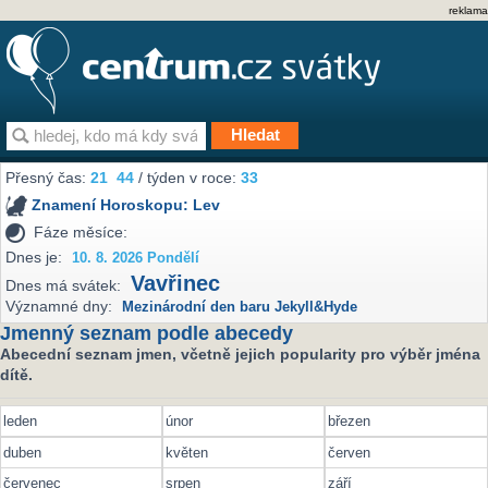
reklama
Přesný čas:
21
:
44
/ týden v roce:
33
Znamení Horoskopu:
Lev
Fáze měsíce:
Dnes je:
10. 8. 2026 Pondělí
Vavřinec
Dnes má svátek:
Významné dny:
Mezinárodní den baru Jekyll&Hyde
Jmenný seznam podle abecedy
Abecední seznam jmen, včetně jejich popularity pro výběr jména
dítě.
leden
únor
březen
duben
květen
červen
červenec
srpen
září