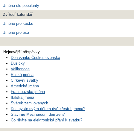
Jména dle popularity
Zvířecí kalendář
Jméno pro kočku
Jméno pro psa
Nejnovější příspěvky
Den vzniku Československa
Dušičky
Velikonoce
Ruská jména
Církevní svátky
Americká jména
Francouzská jména
Italská jména
Svátek zamilovaných
Dali byste svým dětem dvě křestní jména?
Slavíme Mezinárodní den žen?
Co říkáte na elektronická přání k svátku?