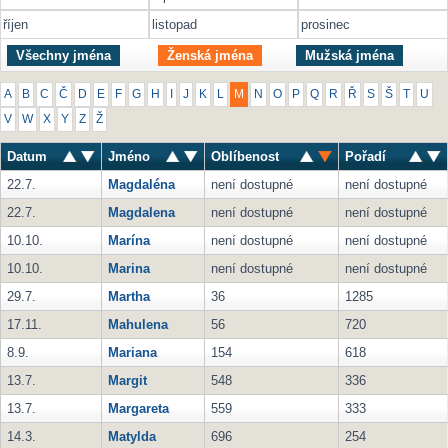
říjen
listopad
prosinec
Všechny jména
Ženská jména
Mužská jména
A
B
C
Č
D
E
F
G
H
I
J
K
L
M
N
O
P
Q
R
Ř
S
Š
T
U
V
W
X
Y
Z
Ž
Datum
Jméno
Oblíbenost
Pořadí
22.7.
Magdaléna
není dostupné
není dostupné
22.7.
Magdalena
není dostupné
není dostupné
10.10.
Marína
není dostupné
není dostupné
10.10.
Marina
není dostupné
není dostupné
29.7.
Martha
36
1285
17.11.
Mahulena
56
720
8.9.
Mariana
154
618
13.7.
Margit
548
336
13.7.
Margareta
559
333
14.3.
Matylda
696
254