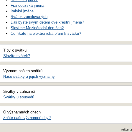
Francouzská jména
Italská jména
Svátek zamilovaných
Dali byste svým dětem dvě křestní jména?
Slavíme Mezinárodní den žen?
Co říkáte na elektronická přání k svátku?
Tipy k svátku
Slavíte svátek?
Význam našich svátků
Naše svátky a jejich významy
Svátky v zahraničí
Svátky u sousedů
O významných dnech
Znáte naše významné dny?
reklama