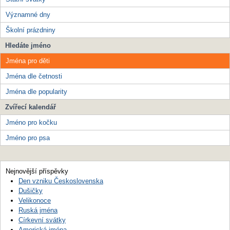
Významné dny
Školní prázdniny
Hledáte jméno
Jména pro děti
Jména dle četnosti
Jména dle popularity
Zvířecí kalendář
Jméno pro kočku
Jméno pro psa
Nejnovější příspěvky
Den vzniku Československa
Dušičky
Velikonoce
Ruská jména
Církevní svátky
Americká jména