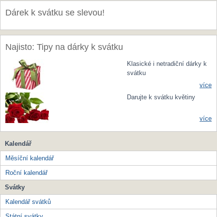
Dárek k svátku se slevou!
Najisto: Tipy na dárky k svátku
Klasické i netradiční dárky k
svátku
více
Darujte k svátku květiny
více
Kalendář
Měsíční kalendář
Roční kalendář
Svátky
Kalendář svátků
Státní svátky