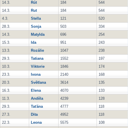
14.3.
Rút
184
544
14.3.
Rut
184
544
4.3.
Stella
121
520
28.3.
Sonja
503
334
14.3.
Matylda
696
254
15.3.
Ida
951
243
13.3.
Rozálie
1047
238
29.3.
Tatiana
1552
197
10.3.
Viktorie
1846
174
23.3.
Ivona
2140
168
20.3.
Světlana
3614
135
16.3.
Elena
4070
133
11.3.
Anděla
4239
128
29.3.
Taťána
4777
118
27.3.
Dita
4952
118
22.3.
Leona
5575
108