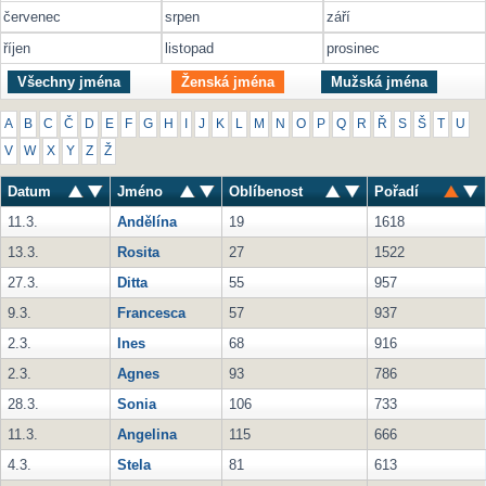
červenec
srpen
září
říjen
listopad
prosinec
Všechny jména
Ženská jména
Mužská jména
A
B
C
Č
D
E
F
G
H
I
J
K
L
M
N
O
P
Q
R
Ř
S
Š
T
U
V
W
X
Y
Z
Ž
Datum
Jméno
Oblíbenost
Pořadí
11.3.
Andělína
19
1618
13.3.
Rosita
27
1522
27.3.
Ditta
55
957
9.3.
Francesca
57
937
2.3.
Ines
68
916
2.3.
Agnes
93
786
28.3.
Sonia
106
733
11.3.
Angelina
115
666
4.3.
Stela
81
613