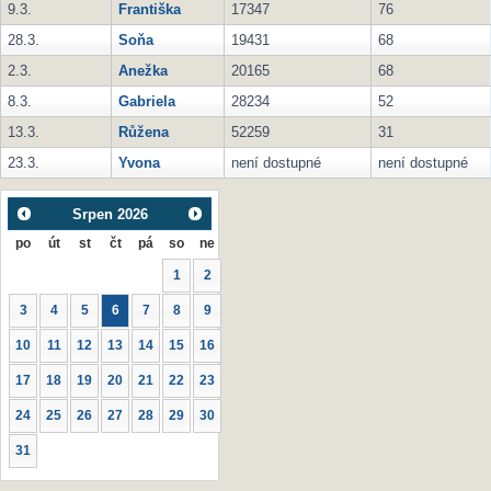
9.3.
Františka
17347
76
28.3.
Soňa
19431
68
2.3.
Anežka
20165
68
8.3.
Gabriela
28234
52
13.3.
Růžena
52259
31
23.3.
Yvona
není dostupné
není dostupné
Srpen
2026
po
út
st
čt
pá
so
ne
1
2
3
4
5
6
7
8
9
10
11
12
13
14
15
16
17
18
19
20
21
22
23
24
25
26
27
28
29
30
31