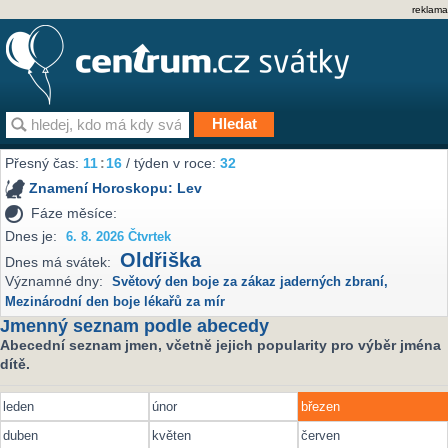
reklama
Přesný čas:
11
:
16
/ týden v roce:
32
Znamení Horoskopu:
Lev
Fáze měsíce:
Dnes je:
6. 8. 2026 Čtvrtek
Oldřiška
Dnes má svátek:
Významné dny:
Světový den boje za zákaz jaderných zbraní
,
Mezinárodní den boje lékařů za mír
Jmenný seznam podle abecedy
Abecední seznam jmen, včetně jejich popularity pro výběr jména
dítě.
leden
únor
březen
duben
květen
červen