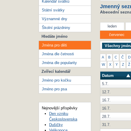
Kalendář svátků
Jmenný sez
Státní svátky
Abecední seznam
Významné dny
leden
Školní prázdniny
červenec
Hledáte jméno
Jména pro děti
Všechny jmén
Jména dle četnosti
A
B
C
Č
D
Jména dle popularity
W
X
Y
Z
Ž
Zvířecí kalendář
Datum
Jméno pro kočku
5.7.
Jméno pro psa
12.7.
16.7.
Nejnovější příspěvky
16.7.
Den vzniku
28.7.
Československa
31.7.
Dušičky
Velikonoce