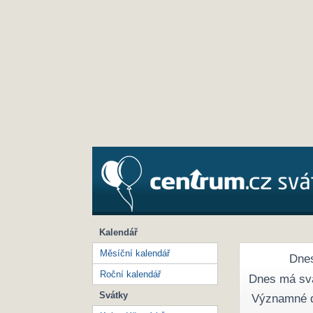
Kalendář
Měsíční kalendář
Dnes
Roční kalendář
Dnes má sv
Svátky
Významné 