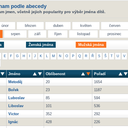
nam podle abecedy
 jmen, včetně jejich popularity pro výběr jména dítě.
únor
březen
duben
květen
červen
srpen
září
říjen
listopad
prosinec
a
Ženská jména
Mužská jména
E
F
G
H
I
J
K
L
M
N
O
P
Q
R
Ř
S
Š
T
U
V
Jméno
Oblíbenost
Pořadí
Metoděj
20
1654
Bořek
23
1187
Luboslav
85
594
Liboslav
101
536
Victor
352
292
Ignác
428
226