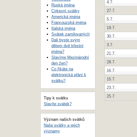
4.7.
Ruská jména
27.7.
Církevní svátky
Americká jména
5.7.
Francouzská jména
19.7.
Italská jména
Svátek zamilovaných
30.7.
Dali byste svým
3.7.
dětem dvě křestní
jména?
21.7.
Slavíme Mezinárodní
28.7.
den žen?
Co říkáte na
16.7.
elektronická přání k
15.7.
svátku?
23.7.
25.7.
Tipy k svátku
Slavíte svátek?
Význam našich svátků
Naše svátky a jejich
významy