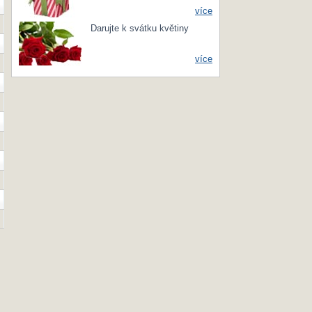
více
Darujte k svátku květiny
více