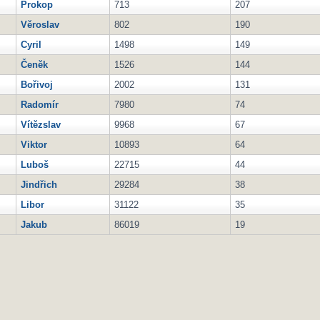
Prokop
713
207
Věroslav
802
190
Cyril
1498
149
Čeněk
1526
144
Bořivoj
2002
131
Radomír
7980
74
Vítězslav
9968
67
Viktor
10893
64
Luboš
22715
44
Jindřich
29284
38
Libor
31122
35
Jakub
86019
19