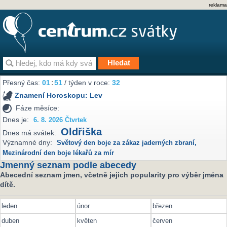
reklama
Přesný čas:
01
:
51
/ týden v roce:
32
Znamení Horoskopu:
Lev
Fáze měsíce:
Dnes je:
6. 8. 2026 Čtvrtek
Oldřiška
Dnes má svátek:
Významné dny:
Světový den boje za zákaz jaderných zbraní
,
Mezinárodní den boje lékařů za mír
Jmenný seznam podle abecedy
Abecední seznam jmen, včetně jejich popularity pro výběr jména
dítě.
leden
únor
březen
duben
květen
červen