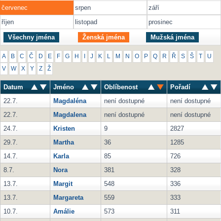
červenec
srpen
září
říjen
listopad
prosinec
Všechny jména
Ženská jména
Mužská jména
A
B
C
Č
D
E
F
G
H
I
J
K
L
M
N
O
P
Q
R
Ř
S
Š
T
U
V
W
X
Y
Z
Ž
Datum
Jméno
Oblíbenost
Pořadí
22.7.
Magdaléna
není dostupné
není dostupné
22.7.
Magdalena
není dostupné
není dostupné
24.7.
Kristen
9
2827
29.7.
Martha
36
1285
14.7.
Karla
85
726
8.7.
Nora
381
328
13.7.
Margit
548
336
13.7.
Margareta
559
333
10.7.
Amálie
573
311