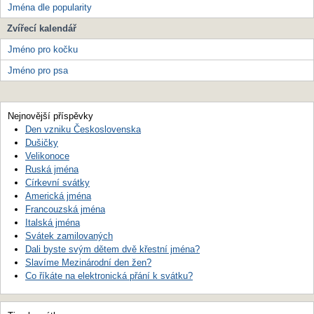
Jména dle popularity
Zvířecí kalendář
Jméno pro kočku
Jméno pro psa
Nejnovější příspěvky
Den vzniku Československa
Dušičky
Velikonoce
Ruská jména
Církevní svátky
Americká jména
Francouzská jména
Italská jména
Svátek zamilovaných
Dali byste svým dětem dvě křestní jména?
Slavíme Mezinárodní den žen?
Co říkáte na elektronická přání k svátku?