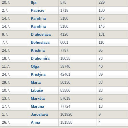
20.7.
Ilja
575
229
2.7.
Patricie
1719
180
14.7.
Karolina
3180
145
14.7.
Karolína
3180
145
9.7.
Drahoslava
4120
131
7.7.
Bohuslava
6001
110
24.7.
Kristina
7797
95
18.7.
Drahomíra
18035
73
11.7.
Olga
39740
40
24.7.
Kristýna
42461
39
29.7.
Marta
50130
33
10.7.
Libuše
53586
28
13.7.
Markéta
57019
26
17.7.
Martina
77724
18
1.7.
Jaroslava
101920
9
26.7.
Anna
151558
4