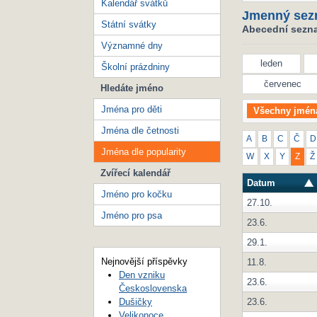
Kalendář svátků
Jmenný sez
Státní svátky
Abecední seznam
Významné dny
leden
Školní prázdniny
červenec
Hledáte jméno
Jména pro děti
Všechny jmén
Jména dle četnosti
A
B
C
Č
D
Jména dle popularity
W
X
Y
Z
Ž
Zvířecí kalendář
Datum
Jméno pro kočku
27.10.
Jméno pro psa
23.6.
29.1.
Nejnovější příspěvky
11.8.
Den vzniku
23.6.
Československa
23.6.
Dušičky
Velikonoce