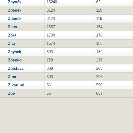
Zbyněk
13240
62
Zdenek
3124
115
Zdeněk
3124
115
Zlata
2567
154
Zora
1734
178
Zita
1574
186
Zbyšek
803
189
Zdenko
728
217
Zdislava
889
268
Zina
503
296
Zikmund
86
590
Zoe
65
857