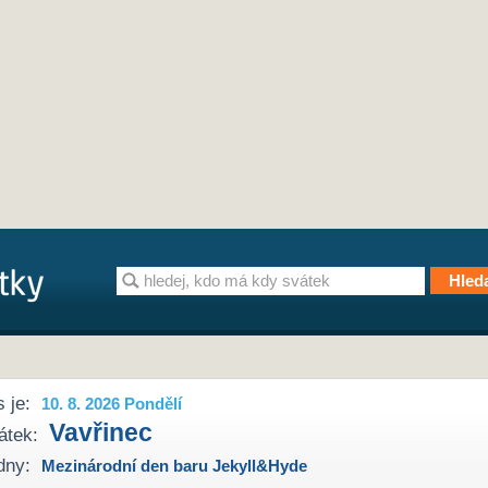
 je:
10. 8. 2026 Pondělí
Vavřinec
átek:
dny:
Mezinárodní den baru Jekyll&Hyde