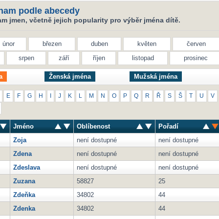
nam podle abecedy
 jmen, včetně jejich popularity pro výběr jména dítě.
únor
březen
duben
květen
červen
srpen
září
říjen
listopad
prosinec
a
Ženská jména
Mužská jména
E
F
G
H
I
J
K
L
M
N
O
P
Q
R
Ř
S
Š
T
U
V
Jméno
Oblíbenost
Pořadí
Zoja
není dostupné
není dostupné
Zdena
není dostupné
není dostupné
Zdeslava
není dostupné
není dostupné
Zuzana
58827
25
Zdeňka
34802
44
Zdenka
34802
44