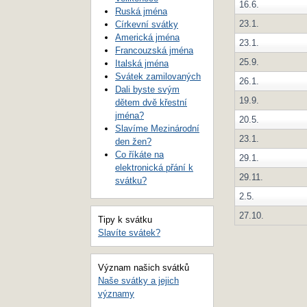
16.6.
Ruská jména
23.1.
Církevní svátky
Americká jména
23.1.
Francouzská jména
25.9.
Italská jména
Svátek zamilovaných
26.1.
Dali byste svým
19.9.
dětem dvě křestní
jména?
20.5.
Slavíme Mezinárodní
23.1.
den žen?
Co říkáte na
29.1.
elektronická přání k
29.11.
svátku?
2.5.
27.10.
Tipy k svátku
Slavíte svátek?
Význam našich svátků
Naše svátky a jejich
významy