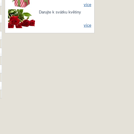
více
Darujte k svátku květiny
více