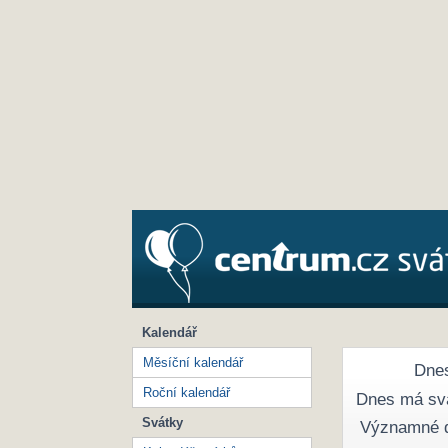
Kalendář
Měsíční kalendář
Dnes
Roční kalendář
Dnes má sv
Svátky
Významné 