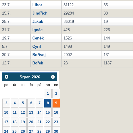
23.7.
Libor
31122
35
15.7.
Jindřich
29284
38
25.7.
Jakub
86019
19
31.7.
Ignác
428
226
19.7.
Čeněk
1526
144
5.7.
Cyril
1498
149
30.7.
Bořivoj
2002
131
12.7.
Bořek
23
1187
Srpen
2026
po
út
st
čt
pá
so
ne
1
2
3
4
5
6
7
8
9
10
11
12
13
14
15
16
17
18
19
20
21
22
23
24
25
26
27
28
29
30