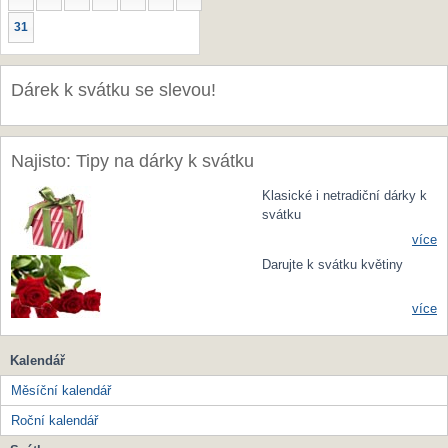
31
Dárek k svátku se slevou!
Najisto: Tipy na dárky k svátku
Klasické i netradiční dárky k
svátku
více
Darujte k svátku květiny
více
Kalendář
Měsíční kalendář
Roční kalendář