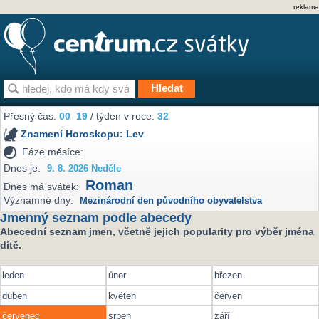
reklama
Přesný čas:
00
19
/ týden v roce:
32
Znamení Horoskopu:
Lev
Fáze měsíce:
Dnes je:
9. 8. 2026 Neděle
Roman
Dnes má svátek:
Významné dny:
Mezinárodní den původního obyvatelstva
Jmenný seznam podle abecedy
Abecední seznam jmen, včetně jejich popularity pro výběr jména
dítě.
leden
únor
březen
duben
květen
červen
červenec
srpen
září