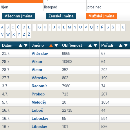
říjen
listopad
prosinec
Všechny jména
Ženská jména
Mužská jména
A
B
C
Č
D
E
F
G
H
I
J
K
L
M
N
O
P
Q
R
Ř
S
Š
T
U
V
W
X
Y
Z
Ž
Datum
Jméno
Oblíbenost
Pořadí
21.7.
Vítězslav
9968
67
28.7.
Viktor
10893
64
28.7.
Victor
352
292
27.7.
Věroslav
802
190
3.7.
Radomír
7980
74
4.7.
Prokop
713
207
5.7.
Metoděj
20
1654
16.7.
Luboš
22715
44
16.7.
Luboslav
85
594
16.7.
Liboslav
101
536