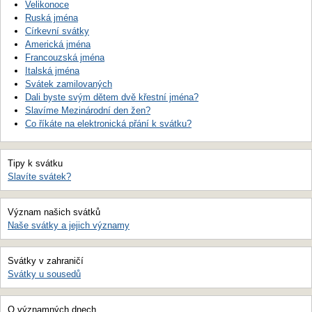
Velikonoce
Ruská jména
Církevní svátky
Americká jména
Francouzská jména
Italská jména
Svátek zamilovaných
Dali byste svým dětem dvě křestní jména?
Slavíme Mezinárodní den žen?
Co říkáte na elektronická přání k svátku?
Tipy k svátku
Slavíte svátek?
Význam našich svátků
Naše svátky a jejich významy
Svátky v zahraničí
Svátky u sousedů
O významných dnech