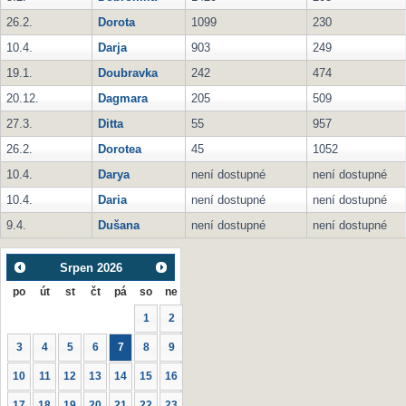
26.2.
Dorota
1099
230
10.4.
Darja
903
249
19.1.
Doubravka
242
474
20.12.
Dagmara
205
509
27.3.
Ditta
55
957
26.2.
Dorotea
45
1052
10.4.
Darya
není dostupné
není dostupné
10.4.
Daria
není dostupné
není dostupné
9.4.
Dušana
není dostupné
není dostupné
Srpen
2026
po
út
st
čt
pá
so
ne
1
2
3
4
5
6
7
8
9
10
11
12
13
14
15
16
17
18
19
20
21
22
23