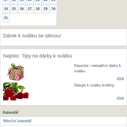
24
25
26
27
28
29
30
31
Dárek k svátku se slevou!
Najisto: Tipy na dárky k svátku
Klasické i netradiční dárky k
svátku
více
Darujte k svátku květiny
více
Kalendář
Měsíční kalendář