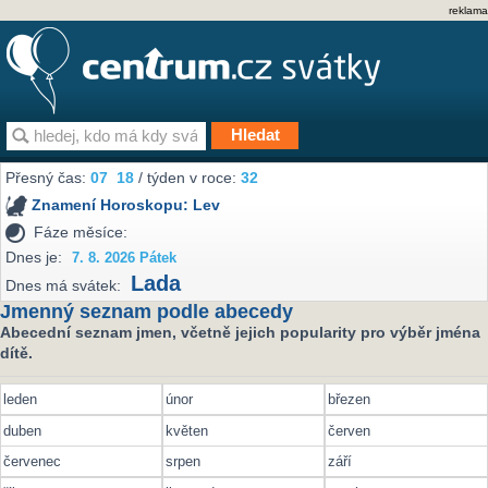
reklama
Přesný čas:
07
18
/ týden v roce:
32
Znamení Horoskopu:
Lev
Fáze měsíce:
Dnes je:
7. 8. 2026 Pátek
Lada
Dnes má svátek:
Jmenný seznam podle abecedy
Abecední seznam jmen, včetně jejich popularity pro výběr jména
dítě.
leden
únor
březen
duben
květen
červen
červenec
srpen
září