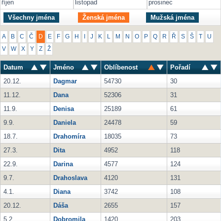
říjen
listopad
prosinec
Všechny jména
Ženská jména
Mužská jména
A
B
C
Č
D
E
F
G
H
I
J
K
L
M
N
O
P
Q
R
Ř
S
Š
T
U
V
W
X
Y
Z
Ž
Datum
Jméno
Oblíbenost
Pořadí
20.12.
Dagmar
54730
30
11.12.
Dana
52306
31
11.9.
Denisa
25189
61
9.9.
Daniela
24478
59
18.7.
Drahomíra
18035
73
27.3.
Dita
4952
118
22.9.
Darina
4577
124
9.7.
Drahoslava
4120
131
4.1.
Diana
3742
108
20.12.
Dáša
2655
157
5.2.
Dobromila
1420
203