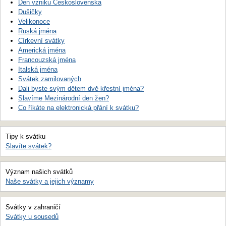
Den vzniku Československa
Dušičky
Velikonoce
Ruská jména
Církevní svátky
Americká jména
Francouzská jména
Italská jména
Svátek zamilovaných
Dali byste svým dětem dvě křestní jména?
Slavíme Mezinárodní den žen?
Co říkáte na elektronická přání k svátku?
Tipy k svátku
Slavíte svátek?
Význam našich svátků
Naše svátky a jejich významy
Svátky v zahraničí
Svátky u sousedů