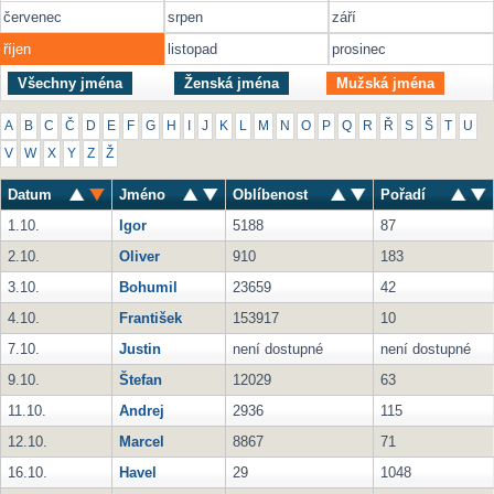
červenec
srpen
září
říjen
listopad
prosinec
Všechny jména
Ženská jména
Mužská jména
A
B
C
Č
D
E
F
G
H
I
J
K
L
M
N
O
P
Q
R
Ř
S
Š
T
U
V
W
X
Y
Z
Ž
Datum
Jméno
Oblíbenost
Pořadí
1.10.
Igor
5188
87
2.10.
Oliver
910
183
3.10.
Bohumil
23659
42
4.10.
František
153917
10
7.10.
Justin
není dostupné
není dostupné
9.10.
Štefan
12029
63
11.10.
Andrej
2936
115
12.10.
Marcel
8867
71
16.10.
Havel
29
1048