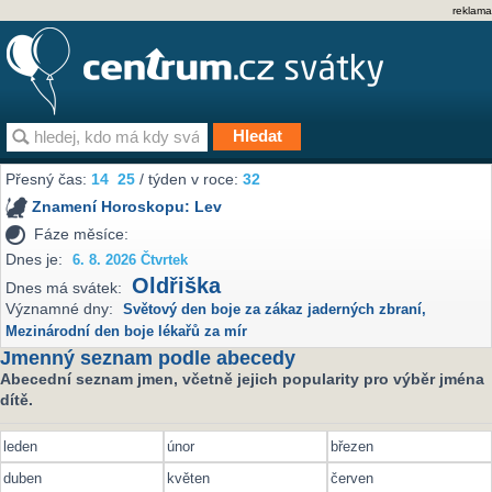
reklama
Přesný čas:
14
25
/ týden v roce:
32
Znamení Horoskopu:
Lev
Fáze měsíce:
Dnes je:
6. 8. 2026 Čtvrtek
Oldřiška
Dnes má svátek:
Významné dny:
Světový den boje za zákaz jaderných zbraní
,
Mezinárodní den boje lékařů za mír
Jmenný seznam podle abecedy
Abecední seznam jmen, včetně jejich popularity pro výběr jména
dítě.
leden
únor
březen
duben
květen
červen