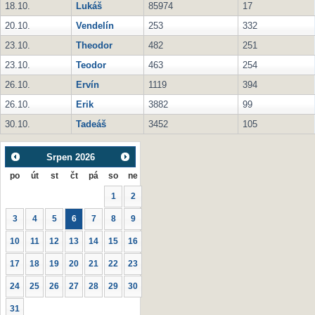
18.10.
Lukáš
85974
17
20.10.
Vendelín
253
332
23.10.
Theodor
482
251
23.10.
Teodor
463
254
26.10.
Ervín
1119
394
26.10.
Erik
3882
99
30.10.
Tadeáš
3452
105
Srpen
2026
po
út
st
čt
pá
so
ne
1
2
3
4
5
6
7
8
9
10
11
12
13
14
15
16
17
18
19
20
21
22
23
24
25
26
27
28
29
30
31