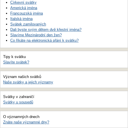
Církevní svátky
Americká jména
Francouzská jména
Italská jména
Svátek zamilovaných
Dali byste svým dětem dvě křestní jména?
Slavíme Mezinárodní den žen?
Co říkáte na elektronická přání k svátku?
Tipy k svátku
Slavíte svátek?
Význam našich svátků
Naše svátky a jejich významy
Svátky v zahraničí
Svátky u sousedů
O významných dnech
Znáte naše významné dny?