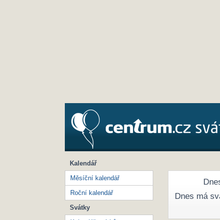
Kalendář
Měsíční kalendář
Dnes
Roční kalendář
Dnes má sv
Svátky