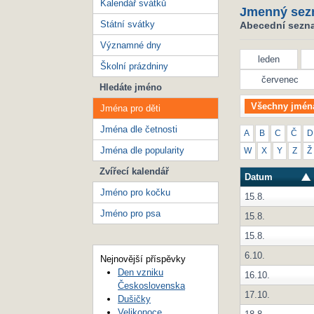
Kalendář svátků
Jmenný sez
Státní svátky
Abecední seznam
Významné dny
leden
Školní prázdniny
červenec
Hledáte jméno
Všechny jmén
Jména pro děti
Jména dle četnosti
A
B
C
Č
D
Jména dle popularity
W
X
Y
Z
Ž
Zvířecí kalendář
Datum
Jméno pro kočku
15.8.
Jméno pro psa
15.8.
15.8.
6.10.
Nejnovější příspěvky
Den vzniku
16.10.
Československa
17.10.
Dušičky
Velikonoce