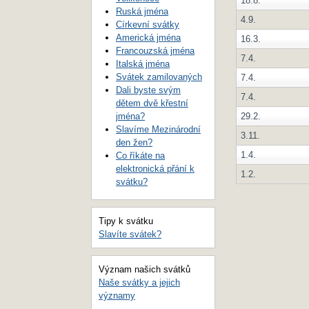
18.8.
Ruská jména
4.9.
Církevní svátky
Americká jména
16.3.
Francouzská jména
7.4.
Italská jména
Svátek zamilovaných
7.4.
Dali byste svým
7.4.
dětem dvě křestní
jména?
29.2.
Slavíme Mezinárodní
3.11.
den žen?
1.4.
Co říkáte na
elektronická přání k
1.2.
svátku?
Tipy k svátku
Slavíte svátek?
Význam našich svátků
Naše svátky a jejich
významy