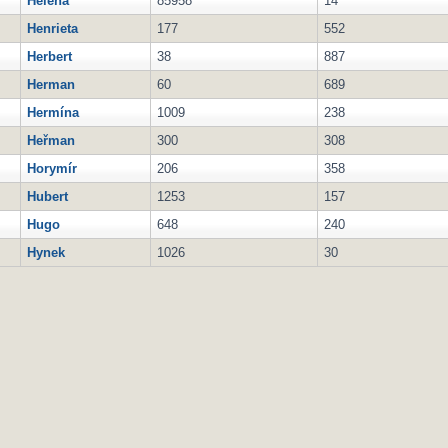
Helena
85958
14
Henrieta
177
552
Herbert
38
887
Herman
60
689
Hermína
1009
238
Heřman
300
308
Horymír
206
358
Hubert
1253
157
Hugo
648
240
Hynek
1026
30