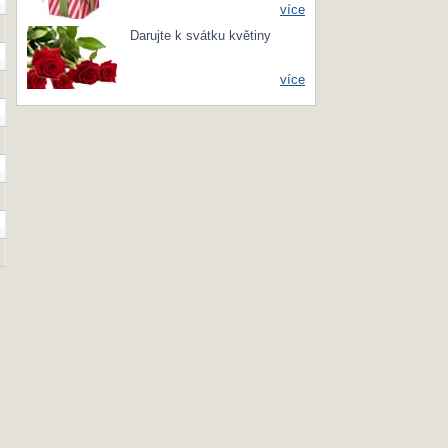
více
Darujte k svátku květiny
více