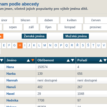
nam podle abecedy
 jmen, včetně jejich popularity pro výběr jména dítě.
únor
březen
duben
květen
červen
srpen
září
říjen
listopad
prosinec
a
Ženská jména
Mužská jména
E
F
G
H
I
J
K
L
M
N
O
P
Q
R
Ř
S
Š
T
U
V
Jméno
Oblíbenost
Pořadí
Hana
150574
4
Hanka
139
656
Hannah
není dostupné
není dostupné
Hanuš
402
267
Havel
29
1048
Hedvika
7708
97