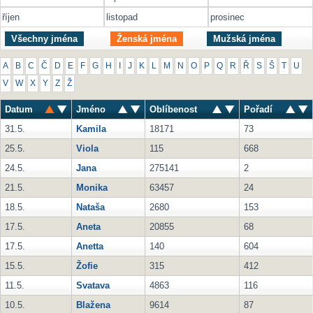
říjen
listopad
prosinec
Všechny jména
Ženská jména
Mužská jména
A
B
C
Č
D
E
F
G
H
I
J
K
L
M
N
O
P
Q
R
Ř
S
Š
T
U
V
W
X
Y
Z
Ž
Datum
Jméno
Oblíbenost
Pořadí
31.5.
Kamila
18171
73
25.5.
Viola
115
668
24.5.
Jana
275141
2
21.5.
Monika
63457
24
18.5.
Nataša
2680
153
17.5.
Aneta
20855
68
17.5.
Anetta
140
604
15.5.
Žofie
315
412
11.5.
Svatava
4863
116
10.5.
Blažena
9614
87