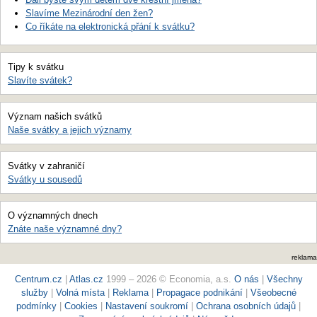
Slavíme Mezinárodní den žen?
Co říkáte na elektronická přání k svátku?
Tipy k svátku
Slavíte svátek?
Význam našich svátků
Naše svátky a jejich významy
Svátky v zahraničí
Svátky u sousedů
O významných dnech
Znáte naše významné dny?
reklama
Centrum.cz
|
Atlas.cz
1999 – 2026 © Economia, a.s.
O nás
|
Všechny
služby
|
Volná místa
|
Reklama
|
Propagace podnikání
|
Všeobecné
podmínky
|
Cookies
|
Nastavení soukromí
|
Ochrana osobních údajů
|