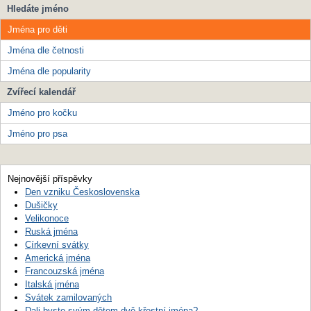
Hledáte jméno
Jména pro děti
Jména dle četnosti
Jména dle popularity
Zvířecí kalendář
Jméno pro kočku
Jméno pro psa
Nejnovější příspěvky
Den vzniku Československa
Dušičky
Velikonoce
Ruská jména
Církevní svátky
Americká jména
Francouzská jména
Italská jména
Svátek zamilovaných
Dali byste svým dětem dvě křestní jména?