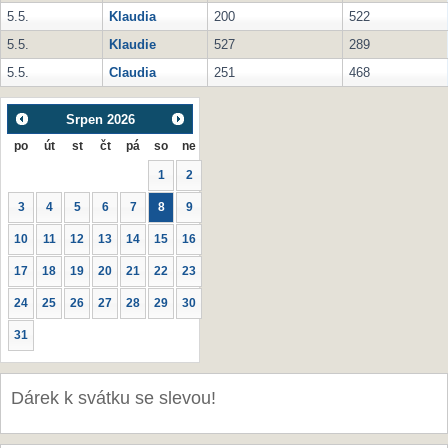
5.5.
Klaudia
200
522
5.5.
Klaudie
527
289
5.5.
Claudia
251
468
Srpen
2026
po
út
st
čt
pá
so
ne
1
2
3
4
5
6
7
8
9
10
11
12
13
14
15
16
17
18
19
20
21
22
23
24
25
26
27
28
29
30
31
Dárek k svátku se slevou!