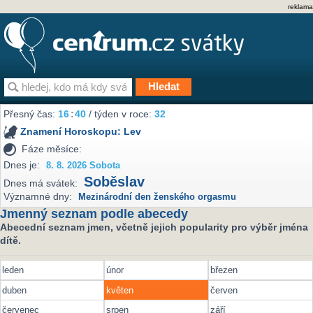
reklama
Přesný čas:
16
40
/ týden v roce:
32
Znamení Horoskopu:
Lev
Fáze měsíce:
Dnes je:
8. 8. 2026 Sobota
Soběslav
Dnes má svátek:
Významné dny:
Mezinárodní den ženského orgasmu
Jmenný seznam podle abecedy
Abecední seznam jmen, včetně jejich popularity pro výběr jména
dítě.
leden
únor
březen
duben
květen
červen
červenec
srpen
září