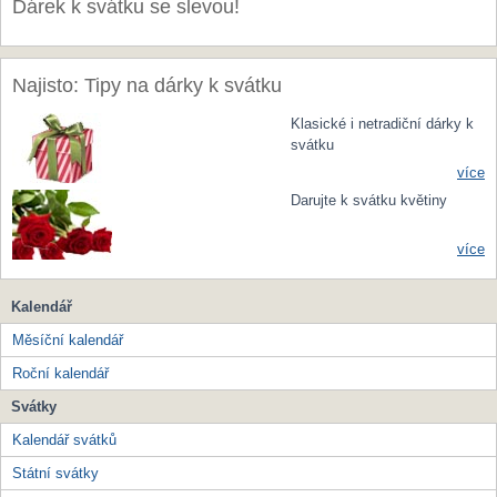
Dárek k svátku se slevou!
Najisto: Tipy na dárky k svátku
Klasické i netradiční dárky k
svátku
více
Darujte k svátku květiny
více
Kalendář
Měsíční kalendář
Roční kalendář
Svátky
Kalendář svátků
Státní svátky