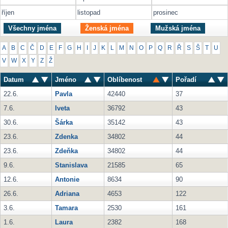
říjen
listopad
prosinec
Všechny jména
Ženská jména
Mužská jména
A
B
C
Č
D
E
F
G
H
I
J
K
L
M
N
O
P
Q
R
Ř
S
Š
T
U
V
W
X
Y
Z
Ž
Datum
Jméno
Oblíbenost
Pořadí
22.6.
Pavla
42440
37
7.6.
Iveta
36792
43
30.6.
Šárka
35142
43
23.6.
Zdenka
34802
44
23.6.
Zdeňka
34802
44
9.6.
Stanislava
21585
65
12.6.
Antonie
8634
90
26.6.
Adriana
4653
122
3.6.
Tamara
2530
161
1.6.
Laura
2382
168