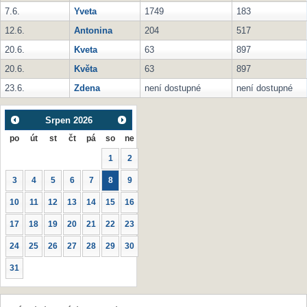
7.6.
Yveta
1749
183
12.6.
Antonina
204
517
20.6.
Kveta
63
897
20.6.
Květa
63
897
23.6.
Zdena
není dostupné
není dostupné
Srpen
2026
po
út
st
čt
pá
so
ne
1
2
3
4
5
6
7
8
9
10
11
12
13
14
15
16
17
18
19
20
21
22
23
24
25
26
27
28
29
30
31