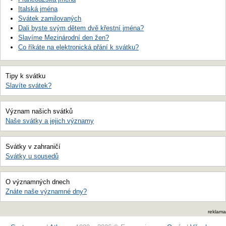
Italská jména
Svátek zamilovaných
Dali byste svým dětem dvě křestní jména?
Slavíme Mezinárodní den žen?
Co říkáte na elektronická přání k svátku?
Tipy k svátku
Slavíte svátek?
Význam našich svátků
Naše svátky a jejich významy
Svátky v zahraničí
Svátky u sousedů
O významných dnech
Znáte naše významné dny?
reklama