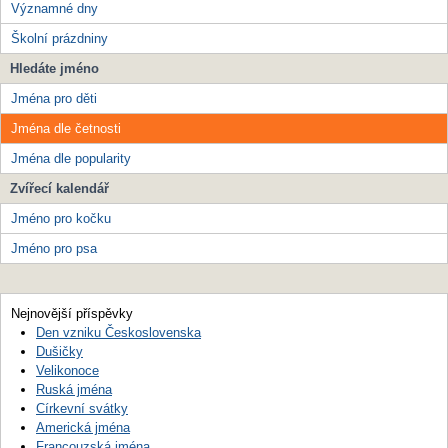
Významné dny
Školní prázdniny
Hledáte jméno
Jména pro děti
Jména dle četnosti
Jména dle popularity
Zvířecí kalendář
Jméno pro kočku
Jméno pro psa
Nejnovější příspěvky
Den vzniku Československa
Dušičky
Velikonoce
Ruská jména
Církevní svátky
Americká jména
Francouzská jména