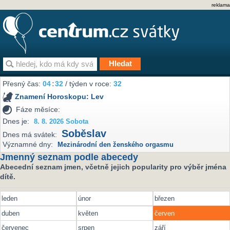
reklama
Přesný čas:
04
32
/ týden v roce:
32
Znamení Horoskopu:
Lev
Fáze měsíce:
Dnes je:
8. 8. 2026 Sobota
Soběslav
Dnes má svátek:
Významné dny:
Mezinárodní den ženského orgasmu
Jmenný seznam podle abecedy
Abecední seznam jmen, včetně jejich popularity pro výběr jména
dítě.
leden
únor
březen
duben
květen
červen
červenec
srpen
září