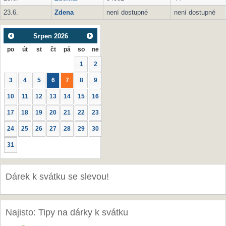
23.6.
Zdena
není dostupné
není dostupné
Srpen
2026
po
út
st
čt
pá
so
ne
1
2
3
4
5
6
7
8
9
10
11
12
13
14
15
16
17
18
19
20
21
22
23
24
25
26
27
28
29
30
31
Dárek k svátku se slevou!
Najisto: Tipy na dárky k svátku