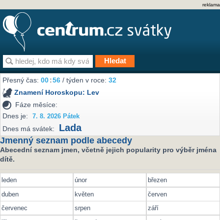
reklama
Přesný čas:
00
:
56
/ týden v roce:
32
Znamení Horoskopu:
Lev
Fáze měsíce:
Dnes je:
7. 8. 2026 Pátek
Lada
Dnes má svátek:
Jmenný seznam podle abecedy
Abecední seznam jmen, včetně jejich popularity pro výběr jména
dítě.
leden
únor
březen
duben
květen
červen
červenec
srpen
září