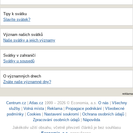
Tipy k svátku
Slavíte svátek?
Význam našich svátků
Naše svátky a jejich významy
Svátky v zahraničí
Svátky u sousedů
O významných dnech
Znáte naše významné dny?
reklama
Centrum.cz
|
Atlas.cz
1999 – 2026 © Economia, a.s.
O nás
|
Všechny
služby
|
Volná místa
|
Reklama
|
Propagace podnikání
|
Všeobecné
podmínky
|
Cookies
|
Nastavení soukromí
|
Ochrana osobních údajů
|
Zpracování osobních údajů
|
Nápověda
Jakékoliv užití obsahu, včetně převzetí článků je bez souhlasu