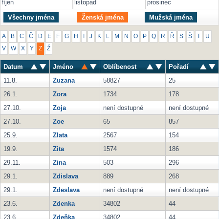
říjen
listopad
prosinec
Všechny jména
Ženská jména
Mužská jména
A
B
C
Č
D
E
F
G
H
I
J
K
L
M
N
O
P
Q
R
Ř
S
Š
T
U
V
W
X
Y
Z
Ž
Datum
Jméno
Oblíbenost
Pořadí
11.8.
Zuzana
58827
25
26.1.
Zora
1734
178
27.10.
Zoja
není dostupné
není dostupné
27.10.
Zoe
65
857
25.9.
Zlata
2567
154
19.9.
Zita
1574
186
29.11.
Zina
503
296
29.1.
Zdislava
889
268
29.1.
Zdeslava
není dostupné
není dostupné
23.6.
Zdenka
34802
44
23.6.
Zdeňka
34802
44