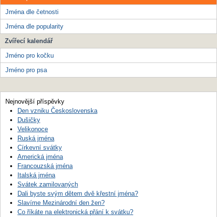
Jména dle četnosti
Jména dle popularity
Zvířecí kalendář
Jméno pro kočku
Jméno pro psa
Nejnovější příspěvky
Den vzniku Československa
Dušičky
Velikonoce
Ruská jména
Církevní svátky
Americká jména
Francouzská jména
Italská jména
Svátek zamilovaných
Dali byste svým dětem dvě křestní jména?
Slavíme Mezinárodní den žen?
Co říkáte na elektronická přání k svátku?