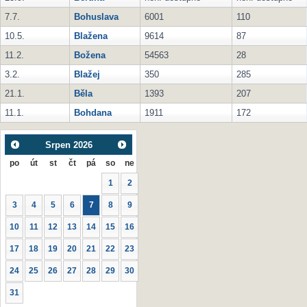
7.7.
Bohuslava
6001
110
10.5.
Blažena
9614
87
11.2.
Božena
54563
28
3.2.
Blažej
350
285
21.1.
Běla
1393
207
11.1.
Bohdana
1911
172
Srpen
2026
po
út
st
čt
pá
so
ne
1
2
3
4
5
6
7
8
9
10
11
12
13
14
15
16
17
18
19
20
21
22
23
24
25
26
27
28
29
30
31