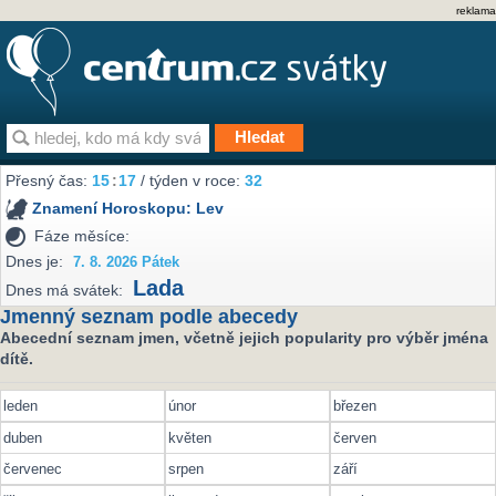
reklama
Přesný čas:
15
17
/ týden v roce:
32
Znamení Horoskopu:
Lev
Fáze měsíce:
Dnes je:
7. 8. 2026 Pátek
Lada
Dnes má svátek:
Jmenný seznam podle abecedy
Abecední seznam jmen, včetně jejich popularity pro výběr jména
dítě.
leden
únor
březen
duben
květen
červen
červenec
srpen
září