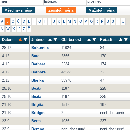
říjen
listopad
prosinec
Všechny jména
Ženská jména
Mužská jména
A
B
C
Č
D
E
F
G
H
I
J
K
L
M
N
O
P
Q
R
Ř
S
Š
T
U
V
W
X
Y
Z
Ž
Datum
Jméno
Oblíbenost
Pořadí
28.12.
Bohumila
11624
84
4.12.
Bára
2366
170
4.12.
Barbara
2234
174
4.12.
Barbora
48588
32
2.12.
Blanka
33978
47
25.10.
Beata
1187
225
25.10.
Beáta
1187
225
21.10.
Brigita
1517
197
21.10.
Bridget
2
není dostupné
23.9.
Berta
1036
237
23.9.
Bertina
není dostupné
není dostupné