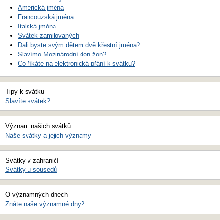
Americká jména
Francouzská jména
Italská jména
Svátek zamilovaných
Dali byste svým dětem dvě křestní jména?
Slavíme Mezinárodní den žen?
Co říkáte na elektronická přání k svátku?
Tipy k svátku
Slavíte svátek?
Význam našich svátků
Naše svátky a jejich významy
Svátky v zahraničí
Svátky u sousedů
O významných dnech
Znáte naše významné dny?