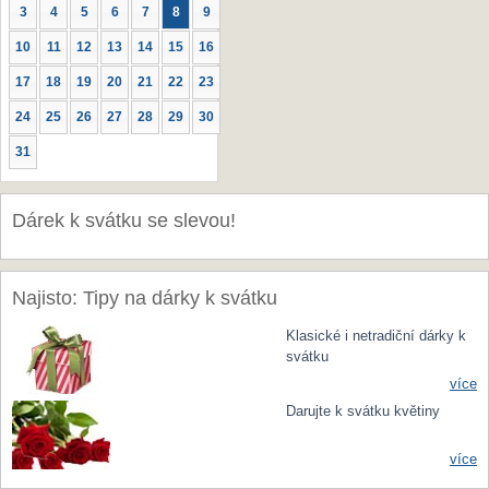
3
4
5
6
7
8
9
10
11
12
13
14
15
16
17
18
19
20
21
22
23
24
25
26
27
28
29
30
31
Dárek k svátku se slevou!
Najisto: Tipy na dárky k svátku
Klasické i netradiční dárky k
svátku
více
Darujte k svátku květiny
více