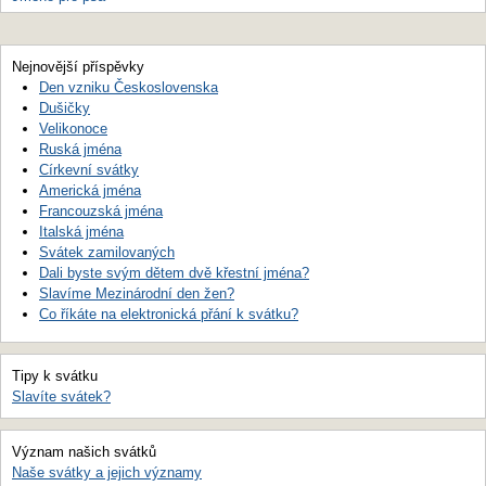
Nejnovější příspěvky
Den vzniku Československa
Dušičky
Velikonoce
Ruská jména
Církevní svátky
Americká jména
Francouzská jména
Italská jména
Svátek zamilovaných
Dali byste svým dětem dvě křestní jména?
Slavíme Mezinárodní den žen?
Co říkáte na elektronická přání k svátku?
Tipy k svátku
Slavíte svátek?
Význam našich svátků
Naše svátky a jejich významy