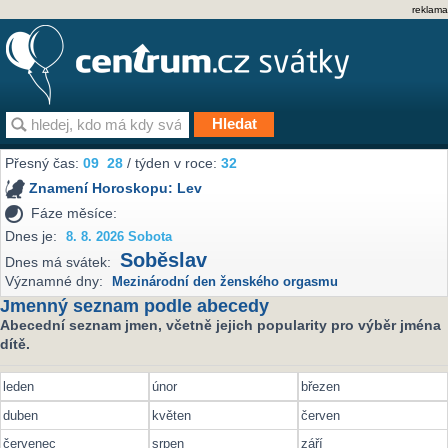
reklama
Přesný čas:
09
:
28
/ týden v roce:
32
Znamení Horoskopu:
Lev
Fáze měsíce:
Dnes je:
8. 8. 2026 Sobota
Soběslav
Dnes má svátek:
Významné dny:
Mezinárodní den ženského orgasmu
Jmenný seznam podle abecedy
Abecední seznam jmen, včetně jejich popularity pro výběr jména
dítě.
leden
únor
březen
duben
květen
červen
červenec
srpen
září