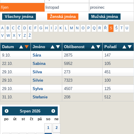
říjen
listopad
prosinec
Všechny jména
Ženská jména
Mužská jména
A
B
C
Č
D
E
F
G
H
I
J
K
L
M
N
O
P
Q
R
Ř
S
Š
T
U
V
W
X
Y
Z
Ž
Datum
Jméno
Oblíbenost
Pořadí
9.10.
Sára
2875
147
22.10.
Sabina
5952
105
29.10.
Silva
273
451
29.10.
Silvie
7323
100
29.10.
Sylva
4507
125
31.10.
Stefanie
208
512
Srpen
2026
po
út
st
čt
pá
so
ne
1
2