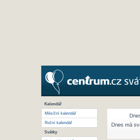
Kalendář
Měsíční kalendář
Dnes
Roční kalendář
Dnes má sv
Svátky