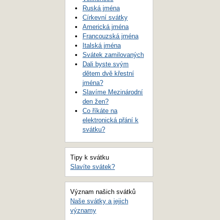
Ruská jména
Církevní svátky
Americká jména
Francouzská jména
Italská jména
Svátek zamilovaných
Dali byste svým
dětem dvě křestní
jména?
Slavíme Mezinárodní
den žen?
Co říkáte na
elektronická přání k
svátku?
Tipy k svátku
Slavíte svátek?
Význam našich svátků
Naše svátky a jejich
významy