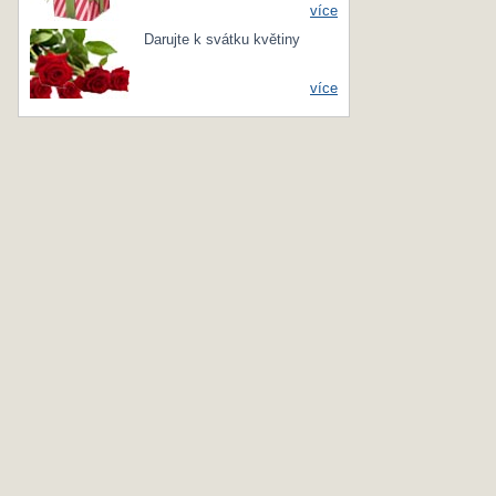
více
Darujte k svátku květiny
více