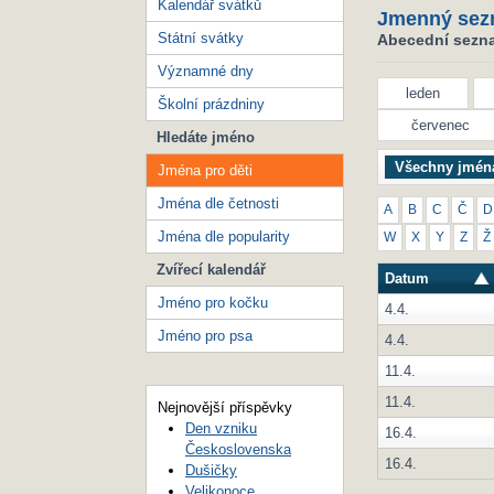
Kalendář svátků
Jmenný sez
Státní svátky
Abecední seznam
Významné dny
leden
Školní prázdniny
červenec
Hledáte jméno
Všechny jmén
Jména pro děti
Jména dle četnosti
A
B
C
Č
D
Jména dle popularity
W
X
Y
Z
Ž
Zvířecí kalendář
Datum
Jméno pro kočku
4.4.
Jméno pro psa
4.4.
11.4.
11.4.
Nejnovější příspěvky
Den vzniku
16.4.
Československa
16.4.
Dušičky
Velikonoce