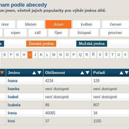
nam podle abecedy
 jmen, včetně jejich popularity pro výběr jména dítě.
únor
březen
duben
květen
červen
srpen
září
říjen
listopad
prosinec
a
Ženská jména
Mužská jména
E
F
G
H
I
J
K
L
M
N
O
P
Q
R
Ř
S
Š
T
U
V
Jméno
Oblíbenost
Pořadí
Ivana
4234
129
Ivanka
není dostupné
není dostupné
Isabel
není dostupné
není dostupné
Izabela
89
807
Irena
46065
34
Irini
37
1155