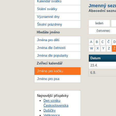
Kalendář svátků
Jmenný sez
Státní svátky
Abecední sezna
Významné dny
leden
Školní prázdniny
červenec
Hledáte jméno
Jména pro děti
A
B
C
Č
D
Jména dle četnosti
W
X
Y
Z
Ž
Jména dle popularity
Datum
Zvířecí kalendář
23.4.
Jméno pro kočku
6.8.
Jméno pro psa
Nejnovější příspěvky
Den vzniku
Československa
Dušičky
Velikonoce