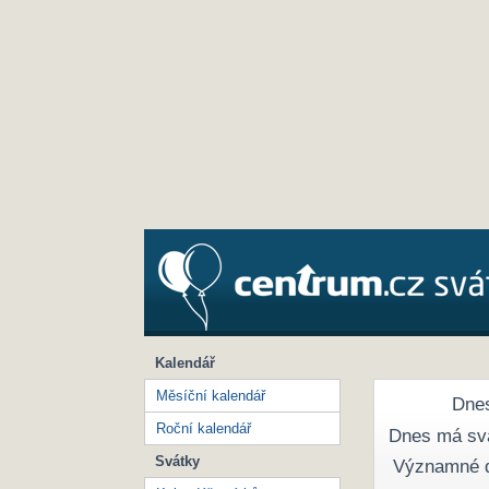
Kalendář
Měsíční kalendář
Dnes
Roční kalendář
Dnes má sv
Svátky
Významné 