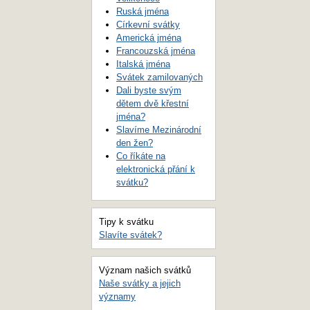
Ruská jména
Církevní svátky
Americká jména
Francouzská jména
Italská jména
Svátek zamilovaných
Dali byste svým
dětem dvě křestní
jména?
Slavíme Mezinárodní
den žen?
Co říkáte na
elektronická přání k
svátku?
Tipy k svátku
Slavíte svátek?
Význam našich svátků
Naše svátky a jejich
významy