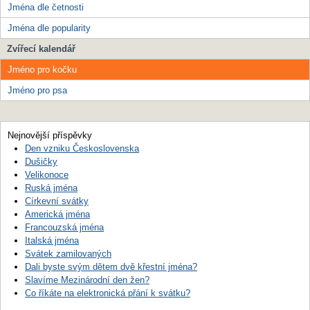
Jména dle četnosti
Jména dle popularity
Zvířecí kalendář
Jméno pro kočku
Jméno pro psa
Nejnovější příspěvky
Den vzniku Československa
Dušičky
Velikonoce
Ruská jména
Církevní svátky
Americká jména
Francouzská jména
Italská jména
Svátek zamilovaných
Dali byste svým dětem dvě křestní jména?
Slavíme Mezinárodní den žen?
Co říkáte na elektronická přání k svátku?