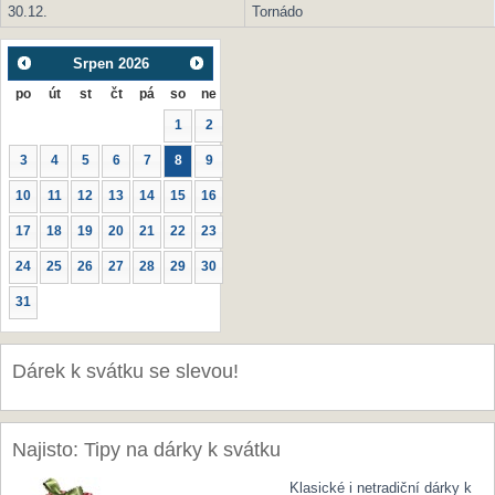
30.12.
Tornádo
Srpen
2026
po
út
st
čt
pá
so
ne
1
2
3
4
5
6
7
8
9
10
11
12
13
14
15
16
17
18
19
20
21
22
23
24
25
26
27
28
29
30
31
Dárek k svátku se slevou!
Najisto: Tipy na dárky k svátku
Klasické i netradiční dárky k