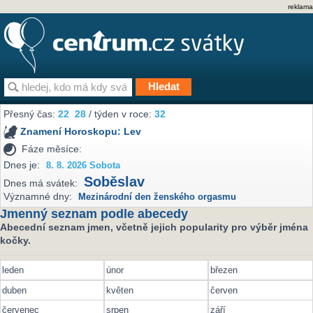
reklama
Přesný čas:
22
28
/ týden v roce:
32
Znamení Horoskopu:
Lev
Fáze měsíce:
Dnes je:
8. 8. 2026 Sobota
Soběslav
Dnes má svátek:
Významné dny:
Mezinárodní den ženského orgasmu
Jmenný seznam podle abecedy
Abecední seznam jmen, včetně jejich popularity pro výběr jména
kočky.
leden
únor
březen
duben
květen
červen
červenec
srpen
září