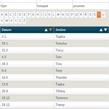
říjen
listopad
prosinec
A
B
C
Č
D
E
F
G
H
I
J
K
L
M
N
O
P
Q
R
Ř
S
Š
T
U
V
W
X
Y
Z
Ž
Datum
Jméno
4.1.
Tlapka
19.1.
Terezka
15.2.
Tracy
4.3.
Tom
18.3.
Tina
9.4.
Tony
16.6.
Theodor
13.8.
Ťapka
26.9.
Tiffany
18.12.
Terrence
29.12.
Tramp