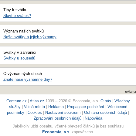
Tipy k svátku
Slavíte svátek?
Význam našich svátků
Naše svátky a jejich významy
Svátky v zahraničí
Svátky u sousedů
O významných dnech
Znáte naše významné dny?
reklama
Centrum.cz
|
Atlas.cz
1999 – 2026 © Economia, a.s.
O nás
|
Všechny
služby
|
Volná místa
|
Reklama
|
Propagace podnikání
|
Všeobecné
podmínky
|
Cookies
|
Nastavení soukromí
|
Ochrana osobních údajů
|
Zpracování osobních údajů
|
Nápověda
Jakékoliv užití obsahu, včetně převzetí článků je bez souhlasu
Economia, a.s.
zapovězeno.