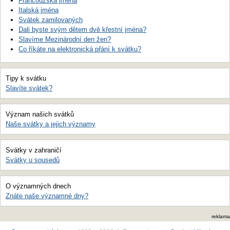
Francouzská jména
Italská jména
Svátek zamilovaných
Dali byste svým dětem dvě křestní jména?
Slavíme Mezinárodní den žen?
Co říkáte na elektronická přání k svátku?
Tipy k svátku
Slavíte svátek?
Význam našich svátků
Naše svátky a jejich významy
Svátky v zahraničí
Svátky u sousedů
O významných dnech
Znáte naše významné dny?
reklama