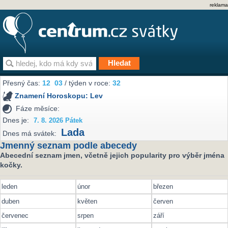
reklama
Přesný čas:
12
03
/ týden v roce:
32
Znamení Horoskopu:
Lev
Fáze měsíce:
Dnes je:
7. 8. 2026 Pátek
Lada
Dnes má svátek:
Jmenný seznam podle abecedy
Abecední seznam jmen, včetně jejich popularity pro výběr jména
kočky.
leden
únor
březen
duben
květen
červen
červenec
srpen
září