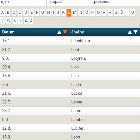
říjen
listopad
prosinec
A
B
C
Č
D
E
F
G
H
I
J
K
L
M
N
O
P
Q
R
Ř
S
Š
T
U
V
W
X
Y
Z
Ž
Datum
Jméno
16.1.
Leontýnka
21.2.
Lord
9.3.
Lotynka
20.4.
Lion
15.5.
Liza
7.6.
Linda
21.6.
Lucka
22.7.
Leona
28.7.
Laura
8.8.
Lambert
12.8.
Lucifer
15.9.
Leon