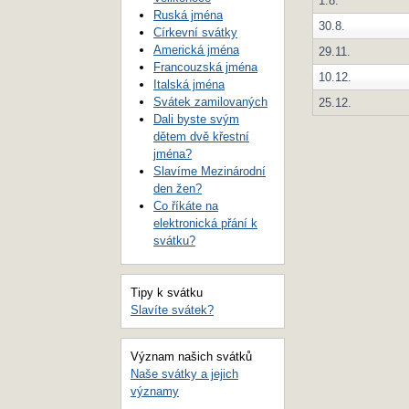
1.8.
Ruská jména
30.8.
Církevní svátky
Americká jména
29.11.
Francouzská jména
10.12.
Italská jména
Svátek zamilovaných
25.12.
Dali byste svým
dětem dvě křestní
jména?
Slavíme Mezinárodní
den žen?
Co říkáte na
elektronická přání k
svátku?
Tipy k svátku
Slavíte svátek?
Význam našich svátků
Naše svátky a jejich
významy