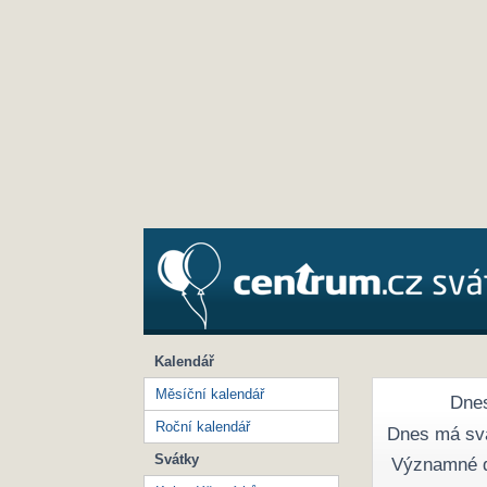
Kalendář
Měsíční kalendář
Dnes
Roční kalendář
Dnes má sv
Svátky
Významné 