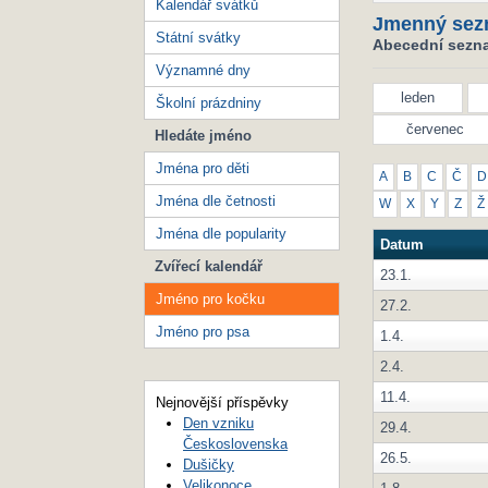
Kalendář svátků
Jmenný sez
Státní svátky
Abecední sezna
Významné dny
leden
Školní prázdniny
červenec
Hledáte jméno
Jména pro děti
A
B
C
Č
D
Jména dle četnosti
W
X
Y
Z
Ž
Jména dle popularity
Datum
Zvířecí kalendář
23.1.
Jméno pro kočku
27.2.
Jméno pro psa
1.4.
2.4.
11.4.
Nejnovější příspěvky
Den vzniku
29.4.
Československa
26.5.
Dušičky
Velikonoce