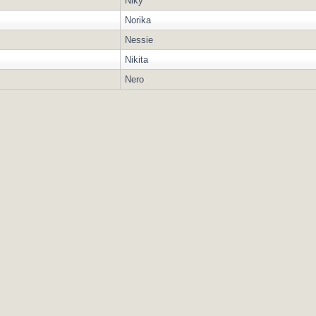
Niky
Norika
Nessie
Nikita
Nero