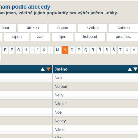
nam podle abecedy
m jmen, včetně jejich popularity pro výběr jména kočky.
únor
březen
duben
květen
červen
srpen
září
říjen
listopad
prosinec
E
F
G
H
I
J
K
L
M
N
O
P
Q
R
Ř
S
Š
T
U
V
Jméno
Nick
Norbert
Nelly
Nikola
Noel
Nancy
Nikos