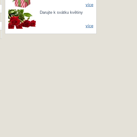
více
Darujte k svátku květiny
více