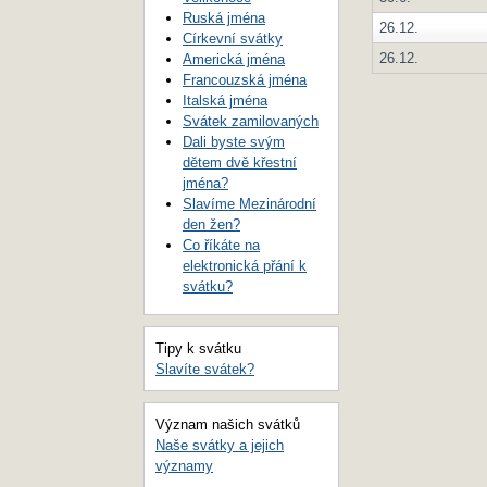
Ruská jména
26.12.
Církevní svátky
26.12.
Americká jména
Francouzská jména
Italská jména
Svátek zamilovaných
Dali byste svým
dětem dvě křestní
jména?
Slavíme Mezinárodní
den žen?
Co říkáte na
elektronická přání k
svátku?
Tipy k svátku
Slavíte svátek?
Význam našich svátků
Naše svátky a jejich
významy