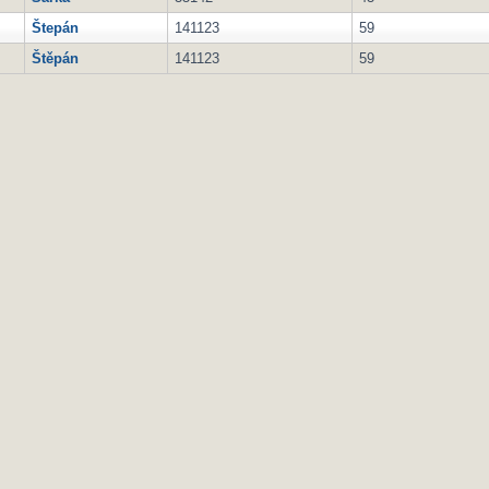
Štepán
141123
59
Štěpán
141123
59