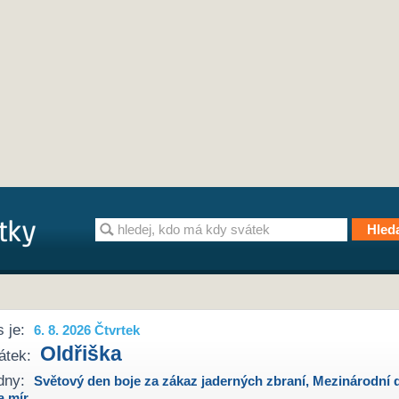
 je:
6. 8. 2026 Čtvrtek
Oldřiška
átek:
dny:
Světový den boje za zákaz jaderných zbraní
,
Mezinárodní 
a mír