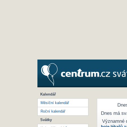
Kalendář
Měsíční kalendář
Dnes
Roční kalendář
Dnes má sv
Svátky
Významné 
boje lékařů z