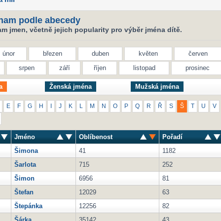
nam podle abecedy
 jmen, včetně jejich popularity pro výběr jména dítě.
únor
březen
duben
květen
červen
srpen
září
říjen
listopad
prosinec
a
Ženská jména
Mužská jména
E
F
G
H
I
J
K
L
M
N
O
P
Q
R
Ř
S
Š
T
U
V
Jméno
Oblíbenost
Pořadí
Šimona
41
1182
Šarlota
715
252
Šimon
6956
81
Štefan
12029
63
Štepánka
12256
82
Šárka
35142
43