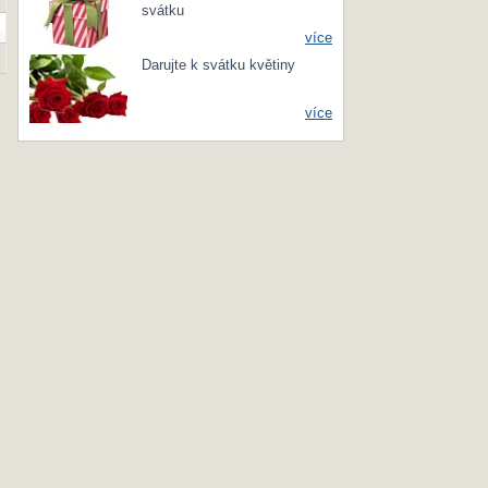
svátku
více
Darujte k svátku květiny
více