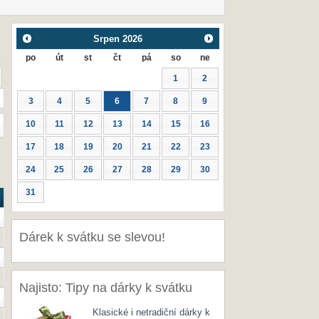
Srpen
2026
po
út
st
čt
pá
so
ne
1
2
3
4
5
6
7
8
9
10
11
12
13
14
15
16
17
18
19
20
21
22
23
24
25
26
27
28
29
30
31
Dárek k svátku se slevou!
Najisto: Tipy na dárky k svátku
Klasické i netradiční dárky k