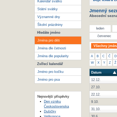
Kalendář svátků
Státní svátky
Jmenný sez
Abecední seznam
Významné dny
Školní prázdniny
leden
Hledáte jméno
červenec
Jména pro děti
Všechny jmén
Jména dle četnosti
Jména dle popularity
A
B
C
Č
D
W
X
Y
Z
Ž
Zvířecí kalendář
Jméno pro kočku
Datum
Jméno pro psa
12.12.
27.10.
22.12.
Nejnovější příspěvky
Den vzniku
9.10.
Československa
31.10.
Dušičky
30.6.
Velikonoce