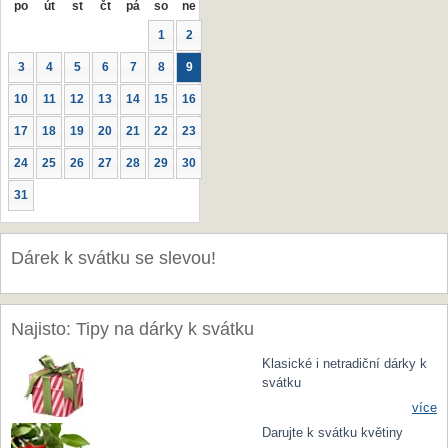
po
út
st
čt
pá
so
ne
1
2
3
4
5
6
7
8
9
10
11
12
13
14
15
16
17
18
19
20
21
22
23
24
25
26
27
28
29
30
31
Dárek k svátku se slevou!
Najisto: Tipy na dárky k svátku
Klasické i netradiční dárky k
svátku
více
Darujte k svátku květiny