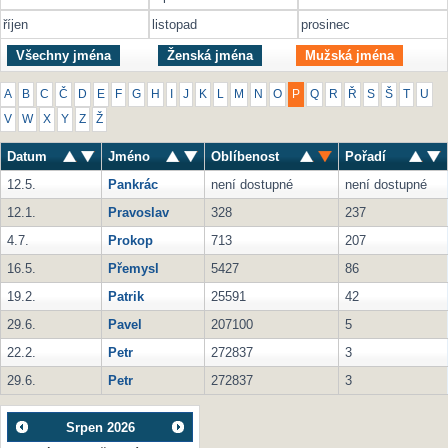
říjen
listopad
prosinec
Všechny jména
Ženská jména
Mužská jména
A
B
C
Č
D
E
F
G
H
I
J
K
L
M
N
O
P
Q
R
Ř
S
Š
T
U
V
W
X
Y
Z
Ž
Datum
Jméno
Oblíbenost
Pořadí
12.5.
Pankrác
není dostupné
není dostupné
12.1.
Pravoslav
328
237
4.7.
Prokop
713
207
16.5.
Přemysl
5427
86
19.2.
Patrik
25591
42
29.6.
Pavel
207100
5
22.2.
Petr
272837
3
29.6.
Petr
272837
3
Srpen
2026