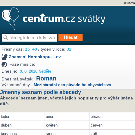
reklama
Přesný čas:
15
49
/ týden v roce:
32
Znamení Horoskopu:
Lev
Fáze měsíce:
Dnes je:
9. 8. 2026 Neděle
Roman
Dnes má svátek:
Významné dny:
Mezinárodní den původního obyvatelstva
Jmenný seznam podle abecedy
Abecední seznam jmen, včetně jejich popularity pro výběr jména
dítě.
leden
únor
březen
duben
květen
červen
červenec
srpen
září