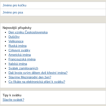
Jméno pro kočku
Jméno pro psa
Nejnovější příspěvky
Den vzniku Československa
Dušičky
Velikonoce
Ruská jména
Církevní svátky
Americká jména
Francouzská jména
Italská jména
Svátek zamilovaných
Dali byste svým dětem dvě křestní jména?
Slavíme Mezinárodní den žen?
Co říkáte na elektronická přání k svátku?
Tipy k svátku
Slavíte svátek?