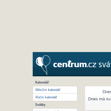
Kalendář
Měsíční kalendář
Dnes
Roční kalendář
Dnes má sv
Svátky