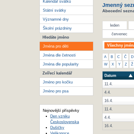
Kalendář svátků
Jmenný sez
Státní svátky
Abecední seznam
Významné dny
leden
Školní prázdniny
červenec
Hledáte jméno
Všechny jmén
Jména pro děti
Jména dle četnosti
A
B
C
Č
D
Jména dle popularity
W
X
Y
Z
Ž
Zvířecí kalendář
Datum
Jméno pro kočku
11.4.
Jméno pro psa
4.4.
16.4.
11.4.
Nejnovější příspěvky
Den vzniku
4.4.
Československa
16.4.
Dušičky
Velikonoce