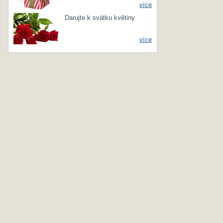
více
Darujte k svátku květiny
více