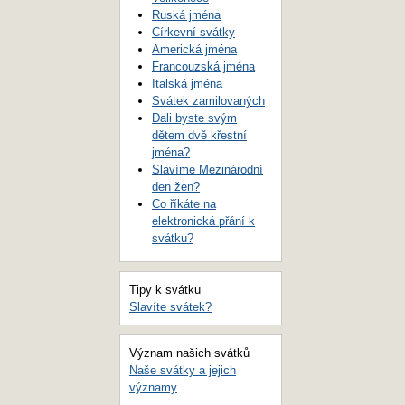
Ruská jména
Církevní svátky
Americká jména
Francouzská jména
Italská jména
Svátek zamilovaných
Dali byste svým
dětem dvě křestní
jména?
Slavíme Mezinárodní
den žen?
Co říkáte na
elektronická přání k
svátku?
Tipy k svátku
Slavíte svátek?
Význam našich svátků
Naše svátky a jejich
významy