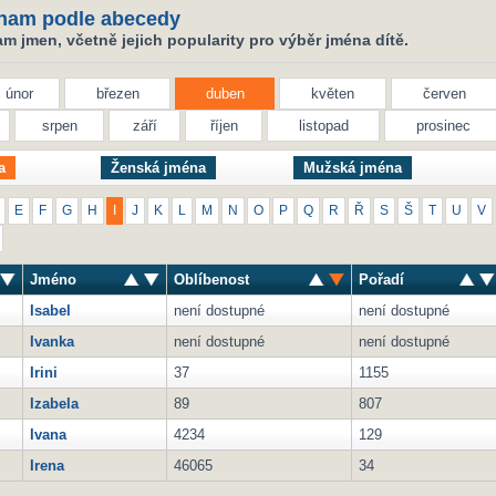
nam podle abecedy
 jmen, včetně jejich popularity pro výběr jména dítě.
únor
březen
duben
květen
červen
srpen
září
říjen
listopad
prosinec
a
Ženská jména
Mužská jména
E
F
G
H
I
J
K
L
M
N
O
P
Q
R
Ř
S
Š
T
U
V
Jméno
Oblíbenost
Pořadí
Isabel
není dostupné
není dostupné
Ivanka
není dostupné
není dostupné
Irini
37
1155
Izabela
89
807
Ivana
4234
129
Irena
46065
34