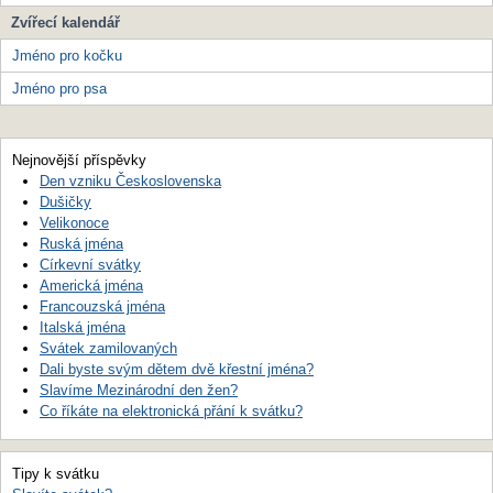
Zvířecí kalendář
Jméno pro kočku
Jméno pro psa
Nejnovější příspěvky
Den vzniku Československa
Dušičky
Velikonoce
Ruská jména
Církevní svátky
Americká jména
Francouzská jména
Italská jména
Svátek zamilovaných
Dali byste svým dětem dvě křestní jména?
Slavíme Mezinárodní den žen?
Co říkáte na elektronická přání k svátku?
Tipy k svátku