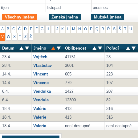
říjen
listopad
prosinec
Všechny jména
Ženská jména
Mužská jména
A
B
C
Č
D
E
F
G
H
I
J
K
L
M
N
O
P
Q
R
Ř
S
Š
T
U
V
W
X
Y
Z
Ž
Datum
Jméno
Oblíbenost
Pořadí
23.4.
Vojtěch
41751
28
28.4.
Vlastislav
3601
104
14.4.
Vincent
605
223
14.4.
Vincenc
779
197
6.4.
Vendulka
1427
207
6.4.
Vendula
12309
82
18.4.
Valérie
413
316
18.4.
Valerie
413
316
18.4.
Valeria
není dostupné
není dostupné