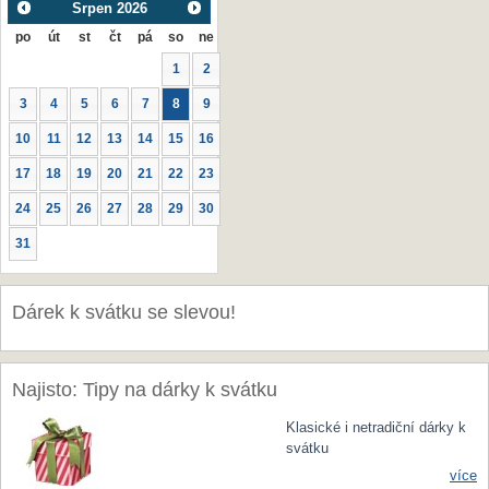
Srpen
2026
po
út
st
čt
pá
so
ne
1
2
3
4
5
6
7
8
9
10
11
12
13
14
15
16
17
18
19
20
21
22
23
24
25
26
27
28
29
30
31
Dárek k svátku se slevou!
Najisto: Tipy na dárky k svátku
Klasické i netradiční dárky k
svátku
více