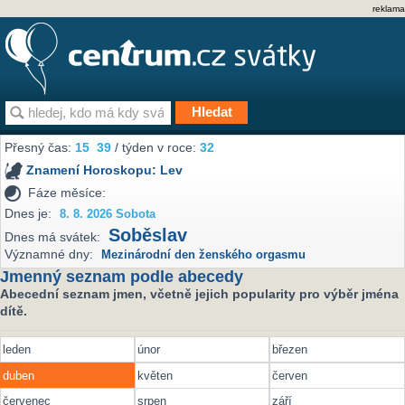
reklama
Přesný čas:
15
39
/ týden v roce:
32
Znamení Horoskopu:
Lev
Fáze měsíce:
Dnes je:
8. 8. 2026 Sobota
Soběslav
Dnes má svátek:
Významné dny:
Mezinárodní den ženského orgasmu
Jmenný seznam podle abecedy
Abecední seznam jmen, včetně jejich popularity pro výběr jména
dítě.
leden
únor
březen
duben
květen
červen
červenec
srpen
září