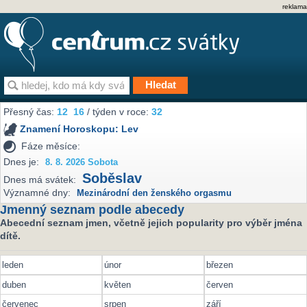
reklama
Přesný čas:
12
:
16
/ týden v roce:
32
Znamení Horoskopu:
Lev
Fáze měsíce:
Dnes je:
8. 8. 2026 Sobota
Soběslav
Dnes má svátek:
Významné dny:
Mezinárodní den ženského orgasmu
Jmenný seznam podle abecedy
Abecední seznam jmen, včetně jejich popularity pro výběr jména
dítě.
leden
únor
březen
duben
květen
červen
červenec
srpen
září