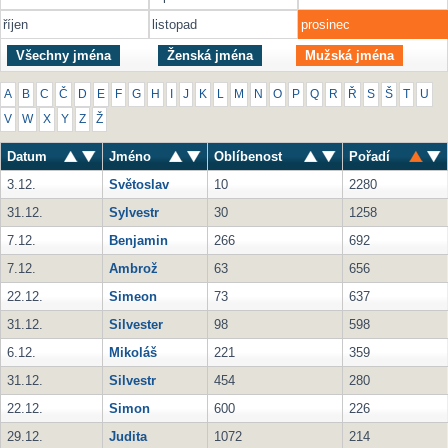
říjen
listopad
prosinec
Všechny jména
Ženská jména
Mužská jména
A
B
C
Č
D
E
F
G
H
I
J
K
L
M
N
O
P
Q
R
Ř
S
Š
T
U
V
W
X
Y
Z
Ž
Datum
Jméno
Oblíbenost
Pořadí
3.12.
Světoslav
10
2280
31.12.
Sylvestr
30
1258
7.12.
Benjamin
266
692
7.12.
Ambrož
63
656
22.12.
Simeon
73
637
31.12.
Silvester
98
598
6.12.
Mikoláš
221
359
31.12.
Silvestr
454
280
22.12.
Simon
600
226
29.12.
Judita
1072
214