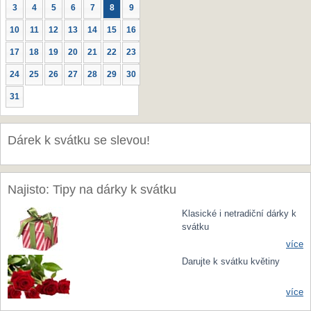
3
4
5
6
7
8
9
10
11
12
13
14
15
16
17
18
19
20
21
22
23
24
25
26
27
28
29
30
31
Dárek k svátku se slevou!
Najisto: Tipy na dárky k svátku
Klasické i netradiční dárky k
svátku
více
Darujte k svátku květiny
více