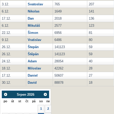
3.12.
Svatoslav
765
207
6.12.
Nikolas
1649
141
17.12.
Dan
2018
136
6.12.
Mikuláš
2577
123
22.12.
Šimon
6956
81
9.12.
Vratislav
6486
80
26.12.
Štepán
141123
59
26.12.
Štěpán
141123
59
24.12.
Adam
28054
40
18.12.
Miloslav
42262
28
17.12.
Daniel
50607
27
30.12.
David
88878
18
Srpen
2026
po
út
st
čt
pá
so
ne
1
2