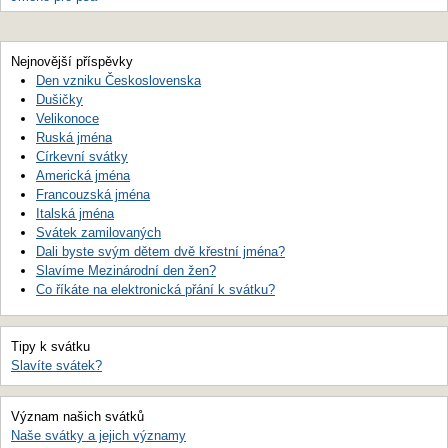
Nejnovější příspěvky
Den vzniku Československa
Dušičky
Velikonoce
Ruská jména
Církevní svátky
Americká jména
Francouzská jména
Italská jména
Svátek zamilovaných
Dali byste svým dětem dvě křestní jména?
Slavíme Mezinárodní den žen?
Co říkáte na elektronická přání k svátku?
Tipy k svátku
Slavíte svátek?
Význam našich svátků
Naše svátky a jejich významy