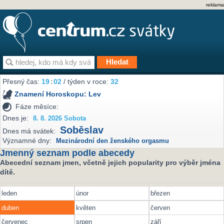
reklama
Přesný čas:
19
02
/ týden v roce:
32
Znamení Horoskopu:
Lev
Fáze měsíce:
Dnes je:
8. 8. 2026 Sobota
Soběslav
Dnes má svátek:
Významné dny:
Mezinárodní den ženského orgasmu
Jmenný seznam podle abecedy
Abecední seznam jmen, včetně jejich popularity pro výběr jména
dítě.
leden
únor
březen
duben
květen
červen
červenec
srpen
září