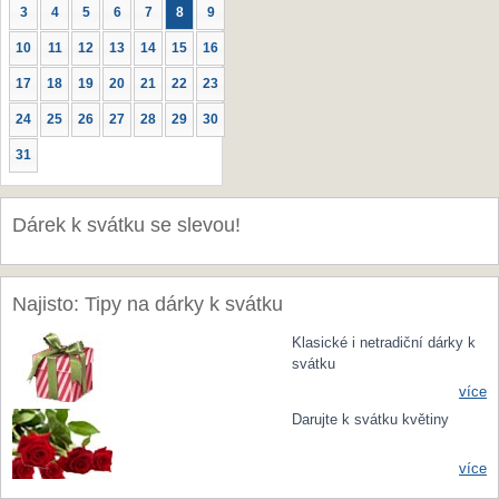
3
4
5
6
7
8
9
10
11
12
13
14
15
16
17
18
19
20
21
22
23
24
25
26
27
28
29
30
31
Dárek k svátku se slevou!
Najisto: Tipy na dárky k svátku
Klasické i netradiční dárky k
svátku
více
Darujte k svátku květiny
více