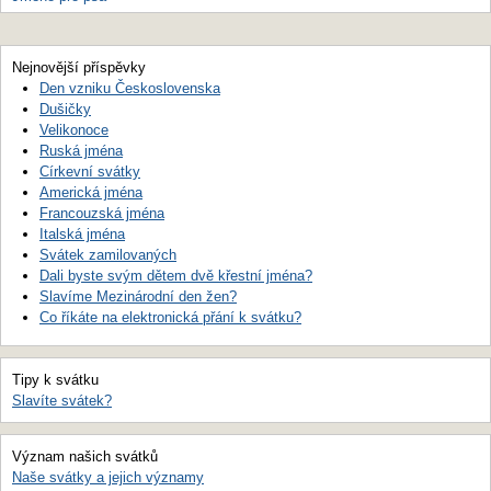
Nejnovější příspěvky
Den vzniku Československa
Dušičky
Velikonoce
Ruská jména
Církevní svátky
Americká jména
Francouzská jména
Italská jména
Svátek zamilovaných
Dali byste svým dětem dvě křestní jména?
Slavíme Mezinárodní den žen?
Co říkáte na elektronická přání k svátku?
Tipy k svátku
Slavíte svátek?
Význam našich svátků
Naše svátky a jejich významy