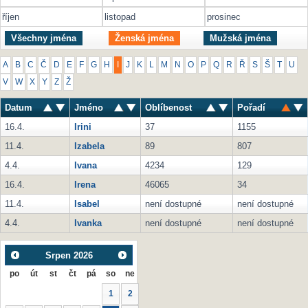
říjen
listopad
prosinec
Všechny jména
Ženská jména
Mužská jména
A
B
C
Č
D
E
F
G
H
I
J
K
L
M
N
O
P
Q
R
Ř
S
Š
T
U
V
W
X
Y
Z
Ž
Datum
Jméno
Oblíbenost
Pořadí
16.4.
Irini
37
1155
11.4.
Izabela
89
807
4.4.
Ivana
4234
129
16.4.
Irena
46065
34
11.4.
Isabel
není dostupné
není dostupné
4.4.
Ivanka
není dostupné
není dostupné
Srpen
2026
po
út
st
čt
pá
so
ne
1
2